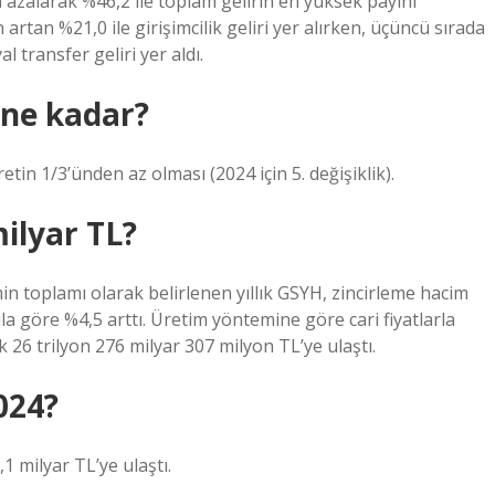
n azalarak %46,2 ile toplam gelirin en yüksek payını
 artan %21,0 ile girişimcilik geliri yer alırken, üçüncü sırada
l transfer geliri yer aldı.
 ne kadar?
etin 1/3’ünden az olması (2024 için 5. değişiklik).
milyar TL?
 toplamı olarak belirlenen yıllık GSYH, zincirleme hacim
la göre %4,5 arttı. Üretim yöntemine göre cari fiyatlarla
 26 trilyon 276 milyar 307 milyon TL’ye ulaştı.
024?
1 milyar TL’ye ulaştı.