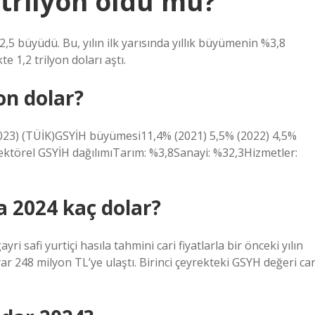
trilyon oldu mu?
,5 büyüdü. Bu, yılın ilk yarısında yıllık büyümenin %3,8
te 1,2 trilyon doları aştı.
on dolar?
023) (TÜİK)GSYİH büyümesi11,4% (2021) 5,5% (2022) 4,5%
ektörel GSYİH dağılımıTarım: %3,8Sanayi: %32,3Hizmetler:
la 2024 kaç dolar?
i safi yurtiçi hasıla tahmini cari fiyatlarla bir önceki yılın
ar 248 milyon TL’ye ulaştı. Birinci çeyrekteki GSYH değeri car