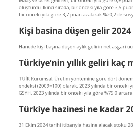
Maaş ve ücret gelirleri, bir önceki yıla göre 0,9 pua
oluşturdu. İkinci sırada, bir önceki yıla göre 3,5 puan
bir önceki yıla göre 3,7 puan azalarak %20,2 ile sosya
Kişi basina düşen gelir 2024
Hanede kişi başına düşen aylık gelirin net asgari ücr
Türkiye’nin yıllık geliri kaç 
TÜİK Kurumsal. Üretim yöntemine göre dört dönemin
endeksi (2009=100) olarak, 2023 yılında bir önceki yı
GSYH, 2023 yılında bir önceki yıla göre %75,0 artarak
Türkiye hazinesi ne kadar 2
31 Ekim 2024 tarihi itibarıyla hazine alacak stoku 28,