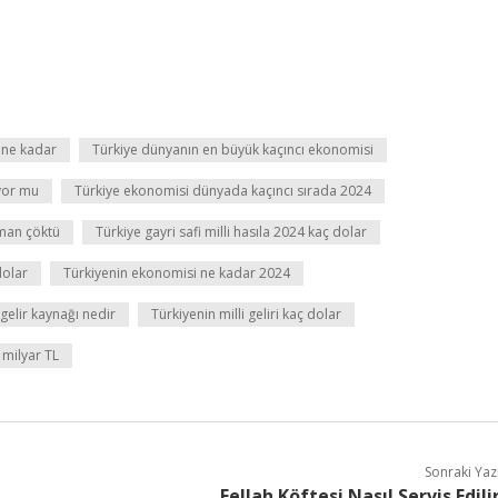
 ne kadar
Türkiye dünyanın en büyük kaçıncı ekonomisi
yor mu
Türkiye ekonomisi dünyada kaçıncı sırada 2024
man çöktü
Türkiye gayri safi milli hasıla 2024 kaç dolar
dolar
Türkiyenin ekonomisi ne kadar 2024
gelir kaynağı nedir
Türkiyenin milli geliri kaç dolar
ç milyar TL
Sonraki Yaz
Fellah Köftesi Nasıl Servis Edili