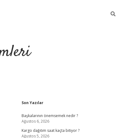
mleri
Sidebar
Son Yazılar
hiltonbet yeni giriş
tul
Başkalarının önemsemek nedir ?
Ağustos 6, 2026
Kargo dağıtım saat kaçta bitiyor ?
Ağustos 5, 2026