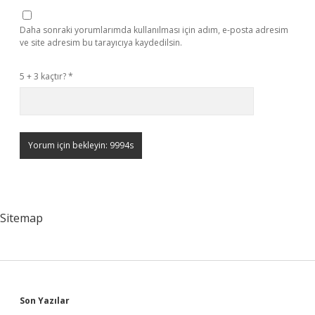
Daha sonraki yorumlarımda kullanılması için adım, e-posta adresim
ve site adresim bu tarayıcıya kaydedilsin.
5 + 3 kaçtır?
*
Sitemap
Sidebar
Son Yazılar