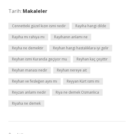
Tarih:
Makaleler
Cennetteki güzel kızın ismi nedir
Rayiha hangi dilde
Rayiha mı rahiya mı
Rayihanın anlamı ne
Reyha ne demektir
Reyhan hangi hastalıklara iyi gelir
Reyhan ismi Kuranda geçiyor mu
Reyhan kaç çeşittir
Reyhan manası nedir
Reyhan nereye ait
Reyhan ve fesleğen aynı mı
Reyyan Kürt ismi mi
Reyzan anlamı nedir
Riya ne demek Osmanlıca
Riyaha ne demek