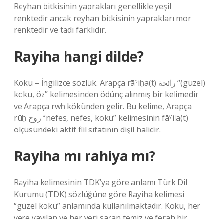
Reyhan bitkisinin yaprakları genellikle yeşil
renktedir ancak reyhan bitkisinin yaprakları mor
renktedir ve tadı farklıdır.
Rayiha hangi dilde?
Koku – İngilizce sözlük. Arapça rāˀiḥa(t) رائحة “(güzel)
koku, öz” kelimesinden ödünç alınmış bir kelimedir
ve Arapça rwḥ kökünden gelir. Bu kelime, Arapça
rūḥ روح “nefes, nefes, koku” kelimesinin fāˁila(t)
ölçüsündeki aktif fiil sıfatının dişil halidir.
Rayiha mı rahiya mı?
Rayiha kelimesinin TDK’ya göre anlamı Türk Dil
Kurumu (TDK) sözlüğüne göre Rayiha kelimesi
“güzel koku” anlamında kullanılmaktadır. Koku, her
yere yayılan ve her yeri saran temiz ve ferah bir