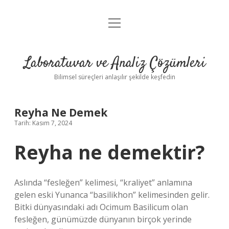
menüyü
Anasayfa
aç
Gizlilik Politikası
Laboratuvar ve Analiz Çözümleri
Yasal Uyarı
Bilimsel süreçleri anlaşılır şekilde keşfedin
Reyha Ne Demek
Tarih: Kasım 7, 2024
Reyha ne demektir?
Aslında “fesleğen” kelimesi, “kraliyet” anlamına
gelen eski Yunanca “basilikhon” kelimesinden gelir.
Bitki dünyasındaki adı Ocimum Basilicum olan
fesleğen, günümüzde dünyanın birçok yerinde