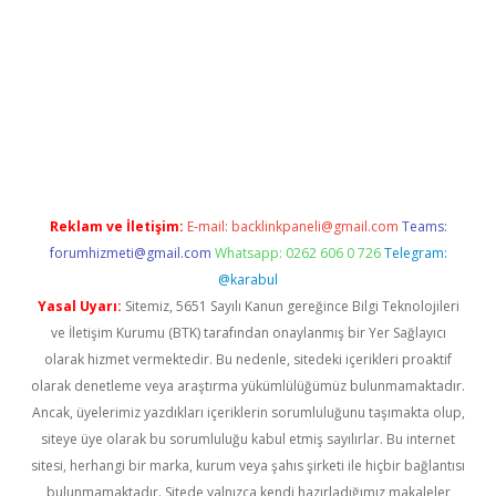
riş
tulipbet
Reklam ve İletişim:
E-mail:
backlinkpaneli@gmail.com
Teams:
forumhizmeti@gmail.com
Whatsapp: 0262 606 0 726
Telegram:
@karabul
Yasal Uyarı:
Sitemiz, 5651 Sayılı Kanun gereğince Bilgi Teknolojileri
ve İletişim Kurumu (BTK) tarafından onaylanmış bir Yer Sağlayıcı
olarak hizmet vermektedir. Bu nedenle, sitedeki içerikleri proaktif
olarak denetleme veya araştırma yükümlülüğümüz bulunmamaktadır.
Ancak, üyelerimiz yazdıkları içeriklerin sorumluluğunu taşımakta olup,
siteye üye olarak bu sorumluluğu kabul etmiş sayılırlar. Bu internet
sitesi, herhangi bir marka, kurum veya şahıs şirketi ile hiçbir bağlantısı
bulunmamaktadır. Sitede yalnızca kendi hazırladığımız makaleler