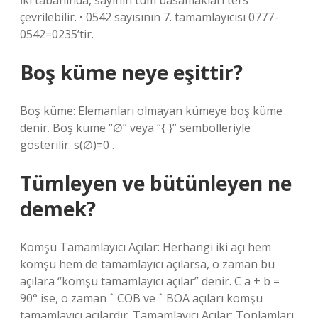
İki tabanında, sayının tüm basamakları ters
çevrilebilir. • 0542 sayısının 7. tamamlayıcısı 0777-
0542=0235’tir.
Boş küme neye eşittir?
Boş küme: Elemanları olmayan kümeye boş küme
denir. Boş küme “∅” veya “{ }” sembolleriyle
gösterilir. s(∅)=0 .
Tümleyen ve bütünleyen ne
demek?
Komşu Tamamlayıcı Açılar: Herhangi iki açı hem
komşu hem de tamamlayıcı açılarsa, o zaman bu
açılara “komşu tamamlayıcı açılar” denir. C a + b =
90° ise, o zaman ˆ COB ve ˆ BOA açıları komşu
tamamlayıcı açılardır. Tamamlayıcı Açılar: Toplamları