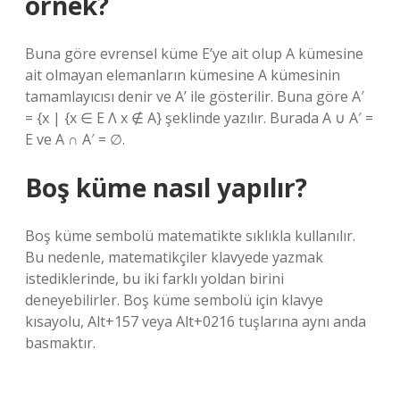
örnek?
Buna göre evrensel küme E’ye ait olup A kümesine
ait olmayan elemanların kümesine A kümesinin
tamamlayıcısı denir ve A’ ile gösterilir. Buna göre A′
= {x | {x ∈ E Λ x ∉ A} şeklinde yazılır. Burada A ∪ A′ =
E ve A ∩ A′ = ∅.
Boş küme nasıl yapılır?
Boş küme sembolü matematikte sıklıkla kullanılır.
Bu nedenle, matematikçiler klavyede yazmak
istediklerinde, bu iki farklı yoldan birini
deneyebilirler. Boş küme sembolü için klavye
kısayolu, Alt+157 veya Alt+0216 tuşlarına aynı anda
basmaktır.