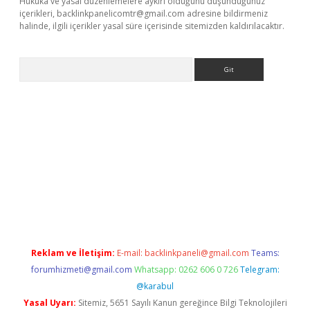
Hukuka ve yasal düzenlemelere aykırı olduğunu düşündüğünüz
içerikleri,
backlinkpanelicomtr@gmail.com
adresine bildirmeniz
halinde, ilgili içerikler yasal süre içerisinde sitemizden kaldırılacaktır.
Arama
ş
tulipbet
Reklam ve İletişim:
E-mail:
backlinkpaneli@gmail.com
Teams:
forumhizmeti@gmail.com
Whatsapp: 0262 606 0 726
Telegram:
@karabul
Yasal Uyarı:
Sitemiz, 5651 Sayılı Kanun gereğince Bilgi Teknolojileri