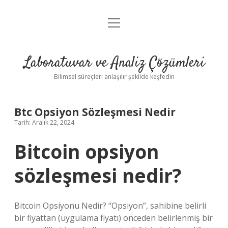
menüyü
Anasayfa
aç
Gizlilik Politikası
Laboratuvar ve Analiz Çözümleri
Yasal Uyarı
Bilimsel süreçleri anlaşılır şekilde keşfedin
Btc Opsiyon Sözleşmesi Nedir
Tarih: Aralık 22, 2024
Bitcoin opsiyon
sözleşmesi nedir?
Bitcoin Opsiyonu Nedir? “Opsiyon”, sahibine belirli
bir fiyattan (uygulama fiyatı) önceden belirlenmiş bir