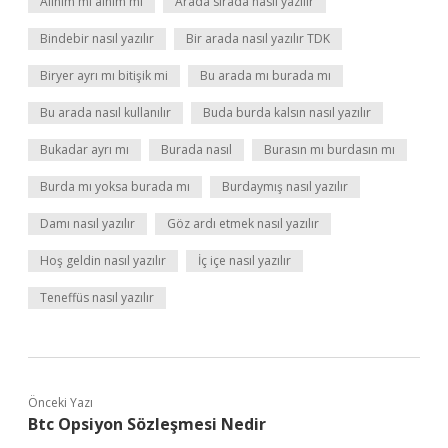
Alınım mı alnım mı
Arada sırada nasıl yazılır
Bindebir nasıl yazılır
Bir arada nasıl yazılır TDK
Biryer ayrı mı bitişik mi
Bu arada mı burada mı
Bu arada nasıl kullanılır
Buda burda kalsın nasıl yazılır
Bukadar ayrı mı
Burada nasıl
Burasın mı burdasın mı
Burda mı yoksa burada mı
Burdaymış nasıl yazılır
Damı nasıl yazılır
Göz ardı etmek nasıl yazılır
Hoş geldin nasıl yazılır
İç içe nasıl yazılır
Teneffüs nasıl yazılır
Önceki Yazı
Btc Opsiyon Sözleşmesi Nedir