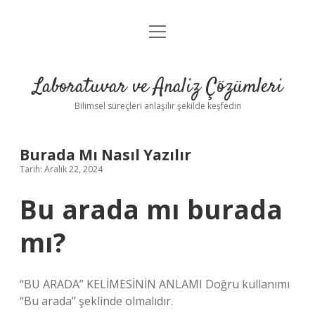
menüyü
Anasayfa
aç
Gizlilik Politikası
Laboratuvar ve Analiz Çözümleri
Yasal Uyarı
Bilimsel süreçleri anlaşılır şekilde keşfedin
Burada Mı Nasıl Yazılır
Tarih: Aralık 22, 2024
Bu arada mı burada
mı?
“BU ARADA” KELİMESİNİN ANLAMI Doğru kullanımı
“Bu arada” şeklinde olmalıdır.