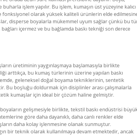
le buharla işlem yapılır. Bu işlem, kumaşın üst yüzeyine kalıcı
 fonksiyonel olarak yüksek kaliteli ürünlerin elde edilmesin
maşlar, disperse boyalarla mükemmel uyum sağlar çünkü bu tü
n bağları içermez ve bu bağlamda baskı tekniği son derece
aşların üretiminin yaygınlaşmaya başlamasıyla birlikte
liği arttıkça, bu kumaş türlerinin üzerine yapılan baskı
emde, geleneksel doğal boyama tekniklerinin, sentetik
r. Bu boşluğu doldurmak için disiplinler arası çalışmalarla
etik kumaşlar için ideal bir çözüm haline gelmiştir.
 boyaların gelişmesiyle birlikte, tekstil baskı endüstrisi büyü
ntemlerine göre daha dayanıklı, daha canlı renkler elde
şların daha kolay işlenmesine olanak sunmuştur.
ın bir teknik olarak kullanılmaya devam etmektedir, ancak