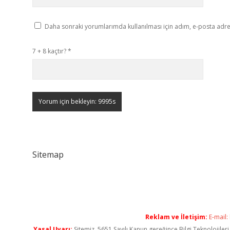
Daha sonraki yorumlarımda kullanılması için adım, e-posta adres
7 + 8 kaçtır?
*
Sitemap
Reklam ve İletişim:
E-mail:
Yasal Uyarı:
Sitemiz, 5651 Sayılı Kanun gereğince Bilgi Teknolojiler