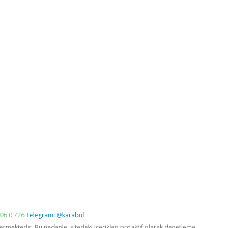
06 0 726
Telegram: @karabul
vermektedir. Bu nedenle, sitedeki içerikleri proaktif olarak denetleme