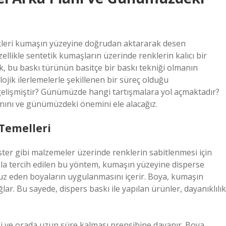
enkleri kumaşın yüzeyine doğrudan aktararak desen
ellikle sentetik kumaşların üzerinde renklerin kalıcı bir
ak, bu baskı türünün basitçe bir baskı tekniği olmanın
olojik ilerlemelerle şekillenen bir süreç olduğu
 gelişmiştir? Günümüzde hangi tartışmalara yol açmaktadır?
lanını ve günümüzdeki önemini ele alacağız.
 Temelleri
ster gibi malzemeler üzerinde renklerin sabitlenmesi için
ıkla tercih edilen bu yöntem, kumaşın yüzeyine disperse
uz eden boyaların uygulanmasını içerir. Boya, kumaşın
lar. Bu sayede, dispers baskı ile yapılan ürünler, dayanıklılık
i ve orada uzun süre kalması prensibine dayanır. Boya,