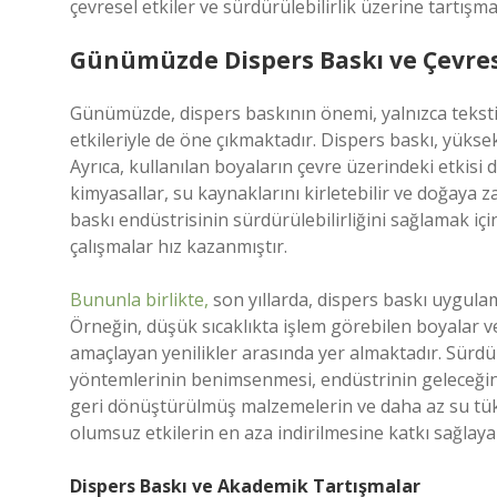
çevresel etkiler ve sürdürülebilirlik üzerine tartış
Günümüzde Dispers Baskı ve Çevrese
Günümüzde, dispers baskının önemi, yalnızca teksti
etkileriyle de öne çıkmaktadır. Dispers baskı, yüksek 
Ayrıca, kullanılan boyaların çevre üzerindeki etkis
kimyasallar, su kaynaklarını kirletebilir ve doğaya za
baskı endüstrisinin sürdürülebilirliğini sağlamak iç
çalışmalar hız kazanmıştır.
Bununla birlikte,
son yıllarda, dispers baskı uygulama
Örneğin, düşük sıcaklıkta işlem görebilen boyalar ve 
amaçlayan yenilikler arasında yer almaktadır. Sürdürü
yöntemlerinin benimsenmesi, endüstrinin geleceğini 
geri dönüştürülmüş malzemelerin ve daha az su tüke
olumsuz etkilerin en aza indirilmesine katkı sağlayab
Dispers Baskı ve Akademik Tartışmalar