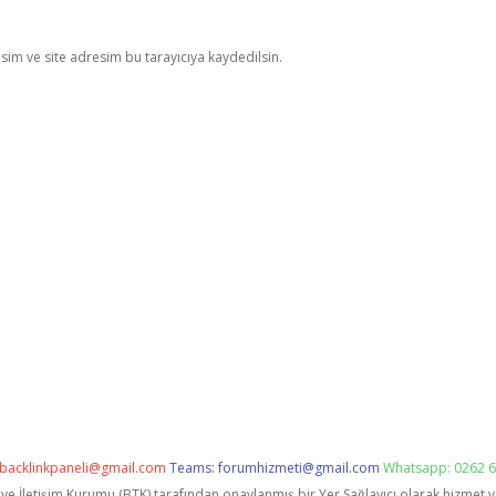
im ve site adresim bu tarayıcıya kaydedilsin.
backlinkpaneli@gmail.com
Teams:
forumhizmeti@gmail.com
Whatsapp: 0262 6
i ve İletişim Kurumu (BTK) tarafından onaylanmış bir Yer Sağlayıcı olarak hizmet 