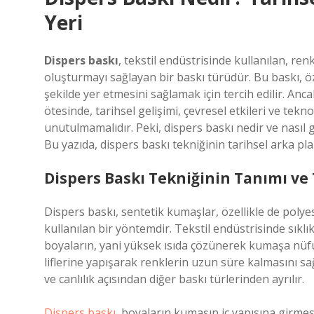
Yeri
Dispers baskı
, tekstil endüstrisinde kullanılan, r
oluşturmayı sağlayan bir baskı türüdür. Bu baskı, öz
şekilde yer etmesini sağlamak için tercih edilir. Anc
ötesinde, tarihsel gelişimi, çevresel etkileri ve tekn
unutulmamalıdır. Peki, dispers baskı nedir ve nasıl
Bu yazıda, dispers baskı tekniğinin tarihsel arka p
Dispers Baskı Tekniğinin Tanımı ve
Dispers baskı, sentetik kumaşlar, özellikle de polye
kullanılan bir yöntemdir. Tekstil endüstrisinde sıkl
boyaların, yani yüksek ısıda çözünerek kumaşa nüf
liflerine yapışarak renklerin uzun süre kalmasını sağ
ve canlılık açısından diğer baskı türlerinden ayrılır.
Dispers baskı,
boyaların kumaşın iç yapısına girmes