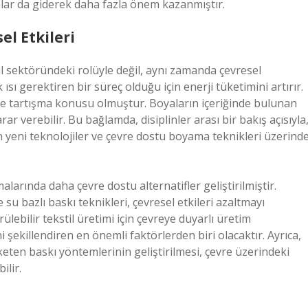
malar da giderek daha fazla önem kazanmıştır.
l Etkileri
l sektöründeki rolüyle değil, aynı zamanda çevresel
ısı gerektiren bir süreç olduğu için enerji tüketimini artırır.
i de tartışma konusu olmuştur. Boyaların içeriğinde bulunan
rar verebilir. Bu bağlamda, disiplinler arası bir bakış açısıyla
in yeni teknolojiler ve çevre dostu boyama teknikleri üzerind
larında daha çevre dostu alternatifler geliştirilmiştir.
su bazlı baskı teknikleri, çevresel etkileri azaltmayı
lebilir tekstil üretimi için çevreye duyarlı üretim
şekillendiren en önemli faktörlerden biri olacaktır. Ayrıca,
ten baskı yöntemlerinin geliştirilmesi, çevre üzerindeki
ilir.