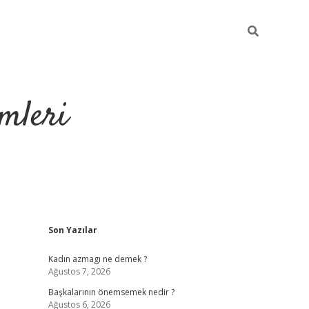
mleri
Sidebar
Son Yazılar
hiltonbet yeni giriş
Kadın azmagı ne demek ?
Ağustos 7, 2026
Başkalarının önemsemek nedir ?
Ağustos 6, 2026