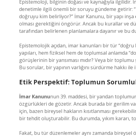
Epistemoloji, bilginin doğası ve kaynağıyla ilgilidi
denetimle ilgili önemli bir soruyu gündeme getirir: “
doğruyu kim belirliyor?” İmar Kanunu, bir yapı inşa
olması gerektiğini öngörür. Ancak bu kurallar ve d
tarafından belirlenen planlamalara dayanır ve bu dur
Epistemolojik açıdan, imar kanunları bir tür “doğru 
yapıları, hem fiziksel hem de toplumsal anlamda “do
görüşlerinin bir yansıması mıdır? Veya bir toplumu ş
Bu sorular, bir yapının varlığını sürdürme hakkı ile il
Etik Perspektif: Toplumun Sorumlul
İmar Kanunu
nun 39. maddesi, bir yandan toplumun 
özgürlükleri de gözetir. Ancak burada bir gerilim va
için, bazen bireysel hakların kısıtlanması gerekebili
bir tehdit oluşturabilir. Bu durumda, yıkım kararı, t
Fakat, bu tür düzenlemeler aynı zamanda bireysel özg