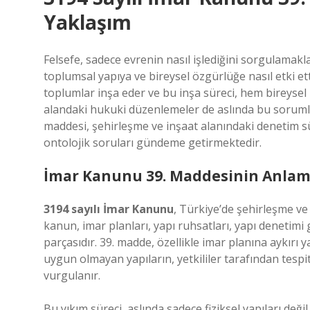
Yaklaşım
Felsefe, sadece evrenin nasıl işlediğini sorgulamak
toplumsal yapıya ve bireysel özgürlüğe nasıl etki ettiğ
toplumlar inşa eder ve bu inşa süreci, hem bireysel
alandaki hukuki düzenlemeler de aslında bu sorumlu
maddesi, şehirleşme ve inşaat alanındaki denetim sür
ontolojik soruları gündeme getirmektedir.
İmar Kanunu 39. Maddesinin Anlam
3194 sayılı İmar Kanunu
, Türkiye’de şehirleşme ve
kanun, imar planları, yapı ruhsatları, yapı denetimi
parçasıdır. 39. madde, özellikle imar planına aykırı y
uygun olmayan yapıların, yetkililer tarafından tespit 
vurgulanır.
Bu yıkım süreci, aslında sadece fiziksel yapıları değil