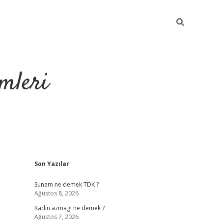
mleri
Sidebar
Son Yazılar
hiltonbet yeni giri
Sunam ne demek TDK ?
Ağustos 8, 2026
Kadın azmagı ne demek ?
Ağustos 7, 2026