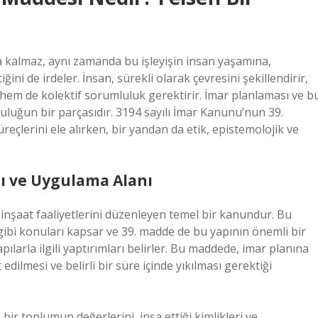
la kalmaz, aynı zamanda bu işleyişin insan yaşamına,
ini de irdeler. İnsan, sürekli olarak çevresini şekillendirir,
 hem de kolektif sorumluluk gerektirir. İmar planlaması ve b
luğun bir parçasıdır. 3194 sayılı İmar Kanunu’nun 39.
eçlerini ele alırken, bir yandan da etik, epistemolojik ve
ı ve Uygulama Alanı
 inşaat faaliyetlerini düzenleyen temel bir kanundur. Bu
 gibi konuları kapsar ve 39. madde de bu yapının önemli bir
apılarla ilgili yaptırımları belirler. Bu maddede, imar planına
edilmesi ve belirli bir süre içinde yıkılması gerektiği
, bir toplumun değerlerini, inşa ettiği kimlikleri ve