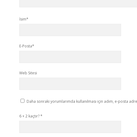
İsim*
E-Posta*
Web Sitesi
Daha sonraki yorumlarımda kullanılması için adım, e-posta adres
6 + 2 kaçtır?
*