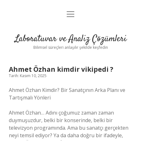
menüyü
Anasayfa
aç
Gizlilik Politikası
Laboratuvar ve Analiz Çözümleri
Yasal Uyarı
Bilimsel süreçleri anlaşılır şekilde keşfedin
Ahmet Özhan kimdir vikipedi ?
Tarih: Kasım 10, 2025
Ahmet Özhan Kimdir? Bir Sanatçının Arka Planı ve
Tartışmalı Yönleri
Ahmet Özhan… Adını çoğumuz zaman zaman
duymuşuzdur, belki bir konserinde, belki bir
televizyon programında. Ama bu sanatçı gerçekten
neyi temsil ediyor? Ya da daha doğru bir ifadeyle,