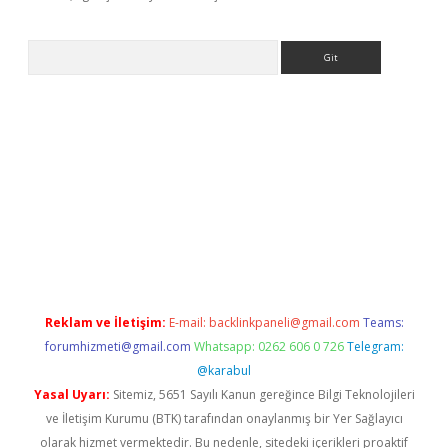
Arama
 giriş
tulipbet
Reklam ve İletişim:
E-mail:
backlinkpaneli@gmail.com
Teams:
forumhizmeti@gmail.com
Whatsapp: 0262 606 0 726
Telegram:
@karabul
Yasal Uyarı:
Sitemiz, 5651 Sayılı Kanun gereğince Bilgi Teknolojileri
ve İletişim Kurumu (BTK) tarafından onaylanmış bir Yer Sağlayıcı
olarak hizmet vermektedir. Bu nedenle, sitedeki içerikleri proaktif