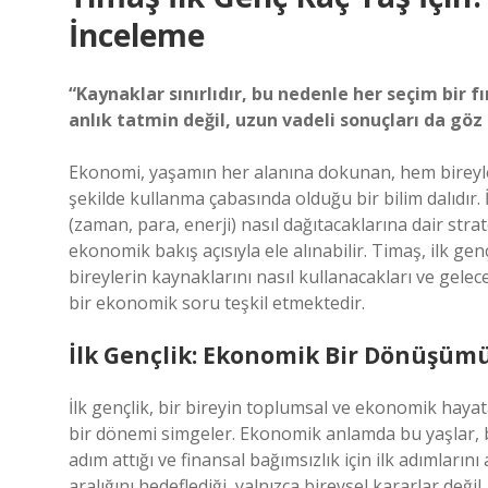
İnceleme
“Kaynaklar sınırlıdır, bu nedenle her seçim bir f
anlık tatmin değil, uzun vadeli sonuçları da gö
Ekonomi, yaşamın her alanına dokunan, hem bireyler
şekilde kullanma çabasında olduğu bir bilim dalıdır. İ
(zaman, para, enerji) nasıl dağıtacaklarına dair strat
ekonomik bakış açısıyla ele alınabilir. Timaş, ilk ge
bireylerin kaynaklarını nasıl kullanacakları ve gele
bir ekonomik soru teşkil etmektedir.
İlk Gençlik: Ekonomik Bir Dönüşüm
İlk gençlik, bir bireyin toplumsal ve ekonomik hayata
bir dönemi simgeler. Ekonomik anlamda bu yaşlar, bi
adım attığı ve finansal bağımsızlık için ilk adımlarını
aralığını hedeflediği, yalnızca bireysel kararlar de