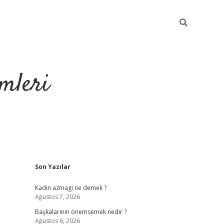
mleri
Sidebar
Son Yazılar
hiltonbet yeni giriş
Kadın azmagı ne demek ?
Ağustos 7, 2026
Başkalarının önemsemek nedir ?
Ağustos 6, 2026