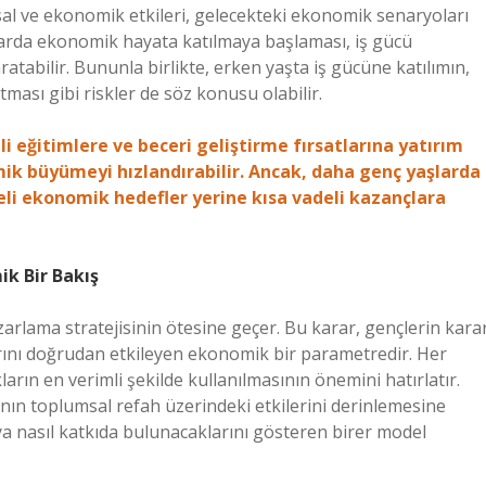
umsal ve ekonomik etkileri, gelecekteki ekonomik senaryoları
aşlarda ekonomik hayata katılmaya başlaması, iş gücü
atabilir. Bununla birlikte, erken yaşta iş gücüne katılımın,
tması gibi riskler de söz konusu olabilir.
li eğitimlere ve beceri geliştirme fırsatlarına yatırım
mik büyümeyi hızlandırabilir. Ancak, daha genç yaşlarda
eli ekonomik hedefler yerine kısa vadeli kazançlara
ik Bir Bakış
azarlama stratejisinin ötesine geçer. Bu karar, gençlerin kara
larını doğrudan etkileyen ekonomik bir parametredir. Her
ların en verimli şekilde kullanılmasının önemini hatırlatır.
ının toplumsal refah üzerindeki etkilerini derinlemesine
a nasıl katkıda bulunacaklarını gösteren birer model