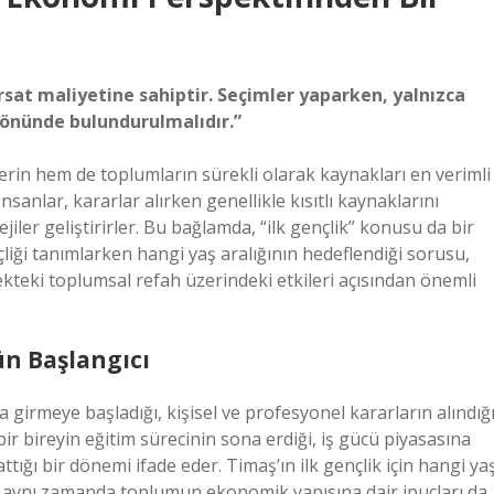
ırsat maliyetine sahiptir. Seçimler yaparken, yalnızca
z önünde bulundurulmalıdır.”
in hem de toplumların sürekli olarak kaynakları en verimli
nsanlar, kararlar alırken genellikle kısıtlı kaynaklarını
ejiler geliştirirler. Bu bağlamda, “ilk gençlik” konusu da bir
nçliği tanımlarken hangi yaş aralığının hedeflendiği sorusu,
cekteki toplumsal refah üzerindeki etkileri açısından önemli
ün Başlangıcı
 girmeye başladığı, kişisel ve profesyonel kararların alındığ
r bireyin eğitim sürecinin sona erdiği, iş gücü piyasasına
 attığı bir dönemi ifade eder. Timaş’ın ilk gençlik için hangi ya
ğil, aynı zamanda toplumun ekonomik yapısına dair ipuçları da