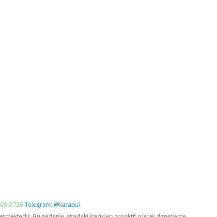
06 0 726
Telegram: @karabul
vermektedir. Bu nedenle, sitedeki içerikleri proaktif olarak denetleme