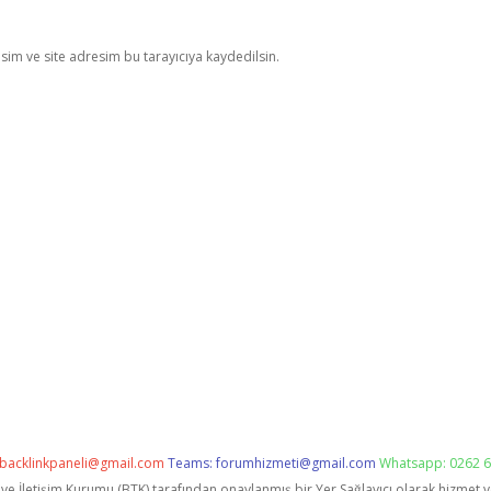
im ve site adresim bu tarayıcıya kaydedilsin.
backlinkpaneli@gmail.com
Teams:
forumhizmeti@gmail.com
Whatsapp: 0262 6
i ve İletişim Kurumu (BTK) tarafından onaylanmış bir Yer Sağlayıcı olarak hizmet 