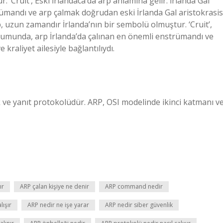
‘Cruit’, Eski İrlandaca’da arp anlamına gelir. İrlanda Gal
ümandı ve arp çalmak doğrudan eski İrlanda Gal aristokrasis
p, uzun zamandır İrlanda’nın bir sembolü olmuştur. ‘Cruit’,
oplumunda, arp İrlanda’da çalınan en önemli enstrümandı ve
kraliyet ailesiyle bağlantılıydı.
k ve yanıt protokolüdür. ARP, OSI modelinde ikinci katmanı v
ır
ARP çalan kişiye ne denir
ARP command nedir
lışır
ARP nedir ne işe yarar
ARP nedir siber güvenlik