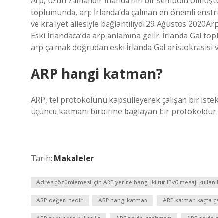
Arp, uzun zamandır İrlanda’nın bir sembolü olmuştur. 
toplumunda, arp İrlanda’da çalınan en önemli enstr
ve kraliyet ailesiyle bağlantılıydı.29 Ağustos 2020Ar
Eski İrlandaca’da arp anlamına gelir. İrlanda Gal t
arp çalmak doğrudan eski İrlanda Gal aristokrasisi ve 
ARP hangi katman?
ARP, tel protokolünü kapsülleyerek çalışan bir iste
üçüncü katmanı birbirine bağlayan bir protokoldür.
Tarih:
Makaleler
Adres çözümlemesi için ARP yerine hangi iki tür IPv6 mesajı kullanıl
ARP değeri nedir
ARP hangi katman
ARP katman kaçta ça