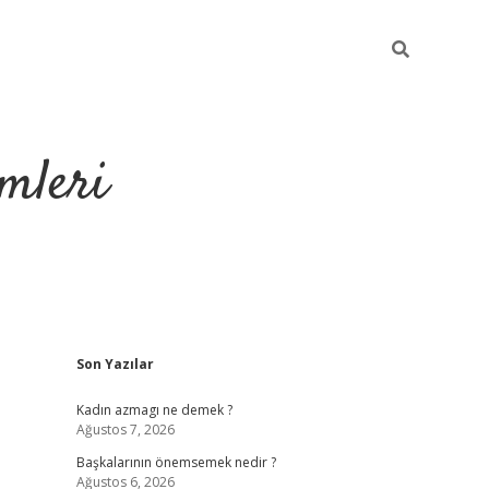
mleri
Sidebar
Son Yazılar
hiltonbet yeni giriş
tuli
Kadın azmagı ne demek ?
Ağustos 7, 2026
Başkalarının önemsemek nedir ?
Ağustos 6, 2026