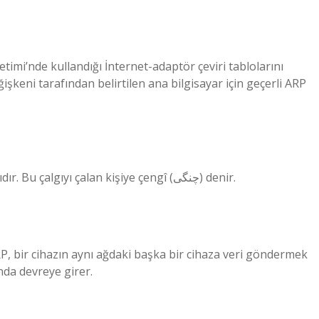
timi’nde kullandığı İnternet-adaptör çeviri tablolarını
şkeni tarafından belirtilen ana bilgisayar için geçerli ARP
Çeng (Farsça: ﭼﻨﮓ; çeng), arp ailesinden telli bir çalgıdır. Bu çalgıyı çalan kişiye çengî (ﭼﻨﮕﻰ) denir.
ARP, bir cihazın aynı ağdaki başka bir cihaza veri göndermek
nda devreye girer.