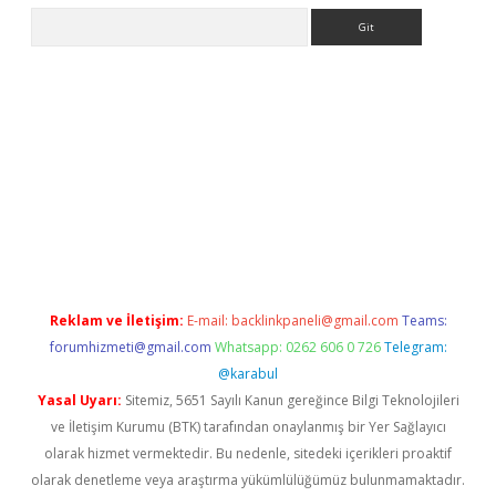
Arama
iş
tulipbet
Reklam ve İletişim:
E-mail:
backlinkpaneli@gmail.com
Teams:
forumhizmeti@gmail.com
Whatsapp: 0262 606 0 726
Telegram:
@karabul
Yasal Uyarı:
Sitemiz, 5651 Sayılı Kanun gereğince Bilgi Teknolojileri
ve İletişim Kurumu (BTK) tarafından onaylanmış bir Yer Sağlayıcı
olarak hizmet vermektedir. Bu nedenle, sitedeki içerikleri proaktif
olarak denetleme veya araştırma yükümlülüğümüz bulunmamaktadır.