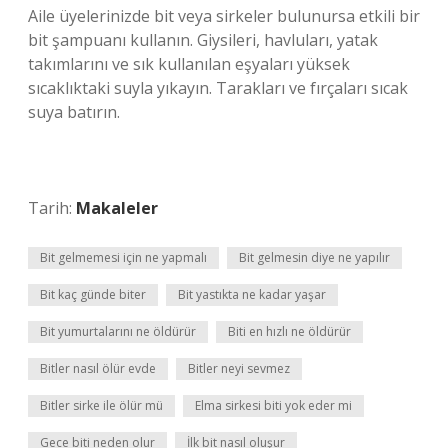
Aile üyelerinizde bit veya sirkeler bulunursa etkili bir
bit şampuanı kullanın. Giysileri, havluları, yatak
takımlarını ve sık kullanılan eşyaları yüksek
sıcaklıktaki suyla yıkayın. Tarakları ve fırçaları sıcak
suya batırın.
Tarih:
Makaleler
Bit gelmemesi için ne yapmalı
Bit gelmesin diye ne yapılır
Bit kaç günde biter
Bit yastıkta ne kadar yaşar
Bit yumurtalarını ne öldürür
Biti en hızlı ne öldürür
Bitler nasıl ölür evde
Bitler neyi sevmez
Bitler sirke ile ölür mü
Elma sirkesi biti yok eder mi
Gece biti neden olur
İlk bit nasıl oluşur