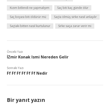
Kızım bitlendi ne yapmalıyım
Saç biti kaç günde ölür
Saç boyası biti öldürür mü
Saçta ölmüş sirke nasıl anlaşılır
Saçtaki bitten nasıl kurtulunur
Sirke saça zarar verir mi
Önceki Yazı
İZmir Konak Ismi Nereden Gelir
Sonraki Yazı
Ff Ff Ff Ff Ff Ff Nedir
Bir yanıt yazın