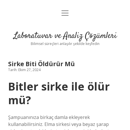
menüyü
Anasayfa
aç
Gizlilik Politikası
Laboratuvar ve Analiz Çözümleri
Yasal Uyarı
Bilimsel süreçleri anlaşılır şekilde keşfedin
Sirke Biti Öldürür Mü
Tarih: Ekim 27, 2024
Bitler sirke ile ölür
mü?
Şampuanınıza birkaç damla ekleyerek
kullanabilirsiniz. Elma sirkesi veya beyaz şarap