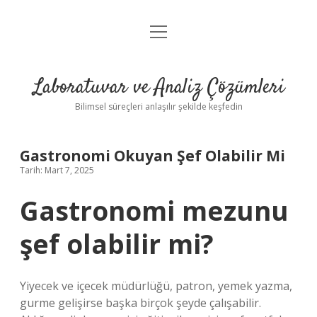
menüyü
Anasayfa
aç
Gizlilik Politikası
Laboratuvar ve Analiz Çözümleri
Yasal Uyarı
Bilimsel süreçleri anlaşılır şekilde keşfedin
Gastronomi Okuyan Şef Olabilir Mi
Tarih: Mart 7, 2025
Gastronomi mezunu
şef olabilir mi?
Yiyecek ve içecek müdürlüğü, patron, yemek yazma,
gurme gelişirse başka birçok şeyde çalışabilir.