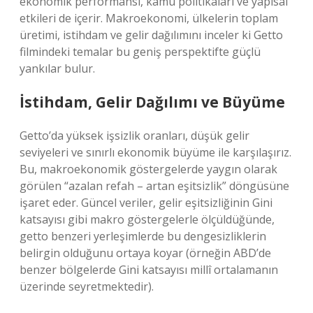
ekonomik performansı, kamu politikaları ve yapısal
etkileri de içerir. Makroekonomi, ülkelerin toplam
üretimi, istihdam ve gelir dağılımını inceler ki Getto
filmindeki temalar bu geniş perspektifte güçlü
yankılar bulur.
İstihdam, Gelir Dağılımı ve Büyüme
Getto’da yüksek işsizlik oranları, düşük gelir
seviyeleri ve sınırlı ekonomik büyüme ile karşılaşırız.
Bu, makroekonomik göstergelerde yaygın olarak
görülen “azalan refah – artan eşitsizlik” döngüsüne
işaret eder. Güncel veriler, gelir eşitsizliğinin Gini
katsayısı gibi makro göstergelerle ölçüldüğünde,
getto benzeri yerleşimlerde bu dengesizliklerin
belirgin olduğunu ortaya koyar (örneğin ABD’de
benzer bölgelerde Gini katsayısı millî ortalamanın
üzerinde seyretmektedir).