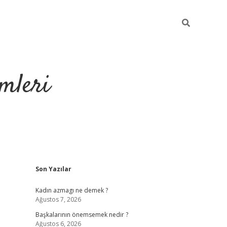
mleri
Sidebar
Son Yazılar
hiltonbet yeni giriş
Kadın azmagı ne demek ?
Ağustos 7, 2026
Başkalarının önemsemek nedir ?
Ağustos 6, 2026