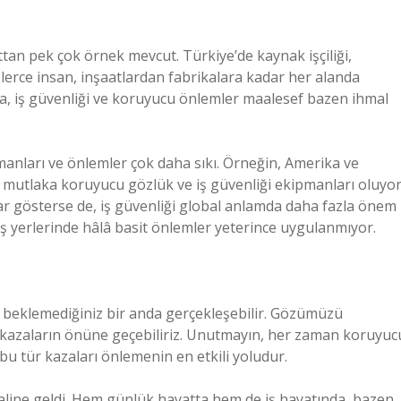
tan pek çok örnek mevcut. Türkiye’de kaynak işçiliği,
lerce insan, inşaatlardan fabrikalara kadar her alanda
da, iş güvenliği ve koruyucu önlemler maalesef bazen ihmal
manları ve önlemler çok daha sıkı. Örneğin, Amerika ve
 mutlaka koruyucu gözlük ve iş güvenliği ekipmanları oluyor
lar gösterse de, iş güvenliği global anlamda daha fazla önem
 yerlerinde hâlâ basit önlemler yeterince uygulanmıyor.
beklemediğiniz bir anda gerçekleşebilir. Gözümüzü
 kazaların önüne geçebiliriz. Unutmayın, her zaman koruyuc
u tür kazaları önlemenin en etkili yoludur.
 haline geldi. Hem günlük hayatta hem de iş hayatında, bazen