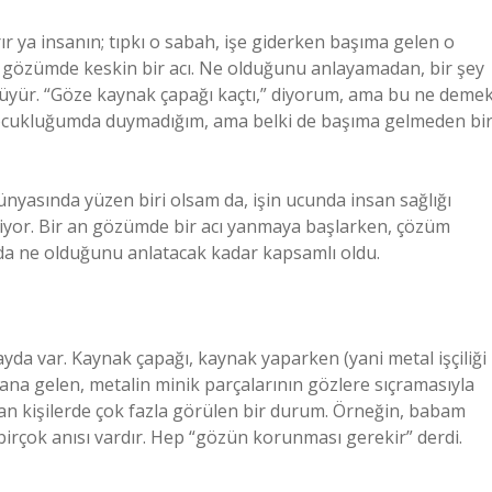
r ya insanın; tıpkı o sabah, işe giderken başıma gelen o
a gözümde keskin bir acı. Ne olduğunu anlayamadan, bir şey
 büyür. “Göze kaynak çapağı kaçtı,” diyorum, ama bu ne demek
a, çocukluğumda duymadığım, ama belki de başıma gelmeden bi
ünyasında yüzen biri olsam da, işin ucunda insan sağlığı
iliyor. Bir an gözümde bir acı yanmaya başlarken, çözüm
ında ne olduğunu anlatacak kadar kapsamlı oldu.
da var. Kaynak çapağı, kaynak yaparken (yani metal işçiliği
dana gelen, metalin minik parçalarının gözlere sıçramasıyla
aşan kişilerde çok fazla görülen bir durum. Örneğin, babam
li birçok anısı vardır. Hep “gözün korunması gerekir” derdi.