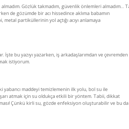
m almadım. Gözlük takmadım, güvenlik önlemleri almadım… T
erken de gözümde bir acı hissedince aklıma babamın
i, metal partiküllerinin yol açtığı acıyı anlamaya
var. İşte bu yazıyı yazarken, iş arkadaşlarımdan ve çevremden
şmak istiyorum.
yabancı maddeyi temizlemenin ilk yolu, bol su ile
arı atmak için su oldukça etkili bir yöntem. Tabii, dikkat
ması! Çünkü kirli su, gözde enfeksiyon oluşturabilir ve bu da