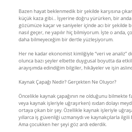
Bazen hayat beklenmedik bir şekilde karşısına çıkarı
küçük kaza gibi… İşyerine doğru yürürken, bir and
gözümüze kaçar ve saniyeler içinde acı bir şekilde
nasıl geçer, ne yapılır hiç bilmiyorum. İşte o and
daha bilmeyeceğim bir dertle yüzleşiyorum.
Her ne kadar ekonomist kimliğiyle “veri ve analiz” d
olunca bazı şeyler elbette duygusal boyutta da etk
arayışımda edindiğim bilgiler, hikâyeler ve işin asl
Kaynak Çapağı Nedir? Gerçekten Ne Oluyor?
Öncelikle kaynak çapağının ne olduğunu bilmekte fay
veya kaynak işleriyle uğraşırken) ısıdan dolayı mey
ortaya çıkan bir şey. Özellikle kaynak işleriyle uğr
yıllarca iş güvenliği uzmanıydı ve kaynakçılarla ilgi
Ama çocukken her şeyi göz ardı ederdik.