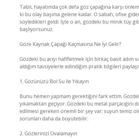
Tabii, hayatımda çok defa göz çapağına karşı önle
ki bu olay başıma gelene kadar. O sabah, ofise gid
söyledikleri geldi. İşte o an, gözdeki bu minik tüy gib
başlıyorsunuz.
Göze Kaynak Çapağı Kaçmasına Ne İyi Gelir?
Gözdeki bu acıyı hafifletmek için birkaç basit adım 
aldığım tavsiyelerle edindiğim pratik bilgileri payla
1. Gözünüzü Bol Su ile Yıkayın
Bunu hemen yapmam gerektiğini fark ettim. Gözdeki 
yıkamaktan geçiyor. Gözdeki bu metal parçacığını dış
edilmesi gereken önemli bir şey var: suyun temiz ol
sorunları daha da büyütebilir.
2. Gözlerinizi Ovalamayın