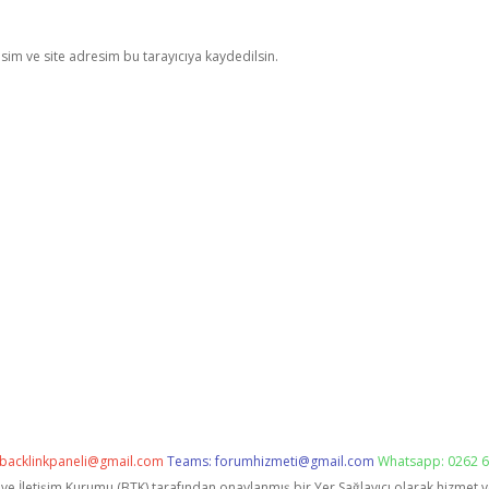
im ve site adresim bu tarayıcıya kaydedilsin.
backlinkpaneli@gmail.com
Teams:
forumhizmeti@gmail.com
Whatsapp: 0262 6
i ve İletişim Kurumu (BTK) tarafından onaylanmış bir Yer Sağlayıcı olarak hizmet 