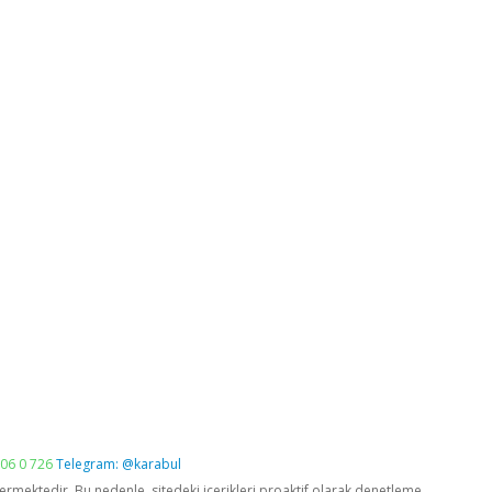
06 0 726
Telegram: @karabul
vermektedir. Bu nedenle, sitedeki içerikleri proaktif olarak denetleme