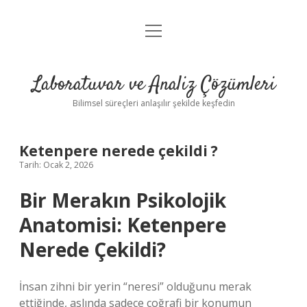
menüyü
Anasayfa
aç
Gizlilik Politikası
Laboratuvar ve Analiz Çözümleri
Yasal Uyarı
Bilimsel süreçleri anlaşılır şekilde keşfedin
Ketenpere nerede çekildi ?
Tarih: Ocak 2, 2026
Bir Merakın Psikolojik
Anatomisi: Ketenpere
Nerede Çekildi?
İnsan zihni bir yerin “neresi” olduğunu merak
ettiğinde, aslında sadece coğrafi bir konumun