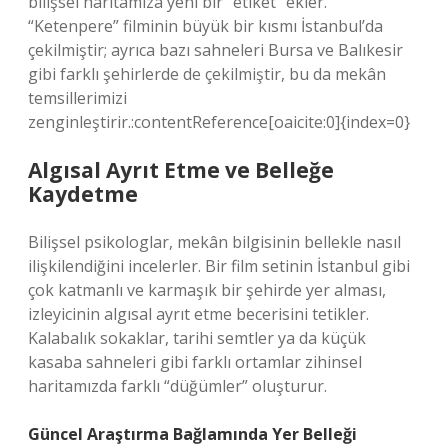
bilişsel haritamıza yeni bir “etiket” ekler.
“Ketenpere” filminin büyük bir kısmı İstanbul’da
çekilmiştir; ayrıca bazı sahneleri Bursa ve Balıkesir
gibi farklı şehirlerde de çekilmiştir, bu da mekân
temsillerimizi
zenginleştirir.:contentReference[oaicite:0]{index=0}
Algısal Ayrıt Etme ve Belleğe
Kaydetme
Bilişsel psikologlar, mekân bilgisinin bellekle nasıl
ilişkilendiğini incelerler. Bir film setinin İstanbul gibi
çok katmanlı ve karmaşık bir şehirde yer alması,
izleyicinin algısal ayrıt etme becerisini tetikler.
Kalabalık sokaklar, tarihi semtler ya da küçük
kasaba sahneleri gibi farklı ortamlar zihinsel
haritamızda farklı “düğümler” oluşturur.
Güncel Araştırma Bağlamında Yer Belleği