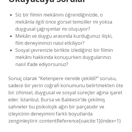
Siz bir filmin mekânını öğrendiğinizde, o
mekânla ilgili önce görsel temsiller mi yoksa
duygusal çağrışımlar mı oluşuyor?
Mekân ve duygu arasında kurduğunuz ilişki,
film deneyiminizi nasıl etkiliyor?
Sosyal çevrenizle birlikte izlediğiniz bir filmin
mekânı hakkında konuşurken duygularınızı
nasıl ifade ediyorsunuz?
Sonuç olarak “Ketenpere nerede çekildi?” sorusu,
sadece bir yerin coğrafi konumunu belirtmekten öte
bir zihinsel, duygusal ve sosyal süreçler ağına işaret
eder. İstanbul, Bursa ve Balıkesir’de çekilmiş
sahneler bu psikolojik ağın bir parçasıdır ve
izleyicinin deneyimini farklı boyutlarda
zenginleştirir.:contentReference[oaicite:1]{index=1}