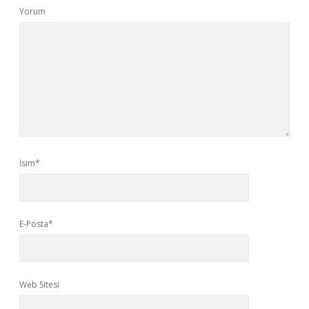
Yorum
İsim*
E-Posta*
Web Sitesi