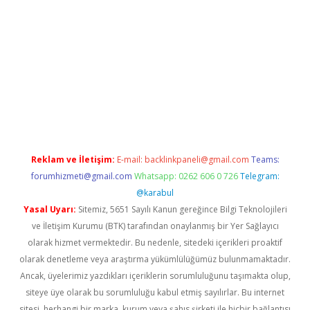
riş
tulipbet
Reklam ve İletişim:
E-mail:
backlinkpaneli@gmail.com
Teams:
forumhizmeti@gmail.com
Whatsapp: 0262 606 0 726
Telegram:
@karabul
Yasal Uyarı:
Sitemiz, 5651 Sayılı Kanun gereğince Bilgi Teknolojileri
ve İletişim Kurumu (BTK) tarafından onaylanmış bir Yer Sağlayıcı
olarak hizmet vermektedir. Bu nedenle, sitedeki içerikleri proaktif
olarak denetleme veya araştırma yükümlülüğümüz bulunmamaktadır.
Ancak, üyelerimiz yazdıkları içeriklerin sorumluluğunu taşımakta olup,
siteye üye olarak bu sorumluluğu kabul etmiş sayılırlar. Bu internet
sitesi, herhangi bir marka, kurum veya şahıs şirketi ile hiçbir bağlantısı