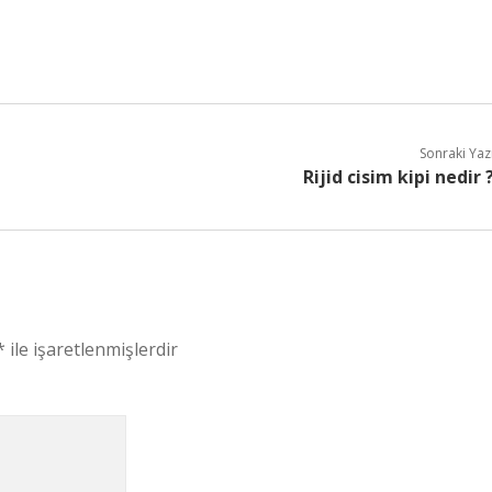
Sonraki Yaz
Rijid cisim kipi nedir 
*
ile işaretlenmişlerdir