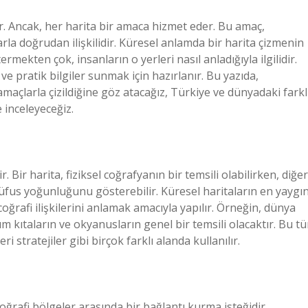
ir. Ancak, her harita bir amaca hizmet eder. Bu amaç,
arla doğrudan ilişkilidir. Küresel anlamda bir harita çizmenin
rmekten çok, insanların o yerleri nasıl anladığıyla ilgilidir.
ve pratik bilgiler sunmak için hazırlanır. Bu yazıda,
açlarla çizildiğine göz atacağız, Türkiye ve dünyadaki farkl
inceleyeceğiz.
r. Bir harita, fiziksel coğrafyanın bir temsili olabilirken, diğer
 nüfus yoğunluğunu gösterebilir. Küresel haritaların en yaygı
oğrafi ilişkilerini anlamak amacıyla yapılır. Örneğin, dünya
üm kıtaların ve okyanusların genel bir temsili olacaktır. Bu tü
ri stratejiler gibi birçok farklı alanda kullanılır.
coğrafi bölgeler arasında bir bağlantı kurma isteğidir.