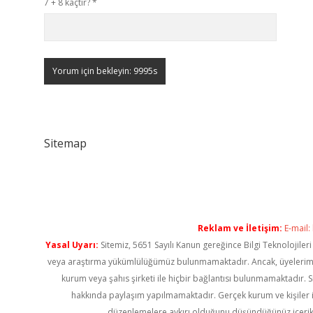
7 + 8 kaçtır?
*
Sitemap
Reklam ve İletişim:
E-mail:
Yasal Uyarı:
Sitemiz, 5651 Sayılı Kanun gereğince Bilgi Teknolojiler
veya araştırma yükümlülüğümüz bulunmamaktadır. Ancak, üyelerimiz ya
kurum veya şahıs şirketi ile hiçbir bağlantısı bulunmamaktadır. S
hakkında paylaşım yapılmamaktadır. Gerçek kurum ve kişiler i
düzenlemelere aykırı olduğunu düşündüğünüz içerik