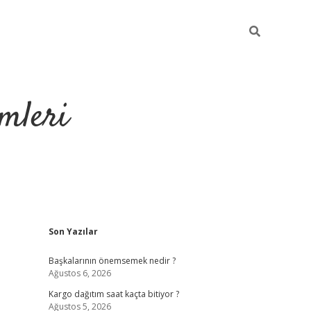
mleri
Sidebar
Son Yazılar
hiltonbet yeni giriş
tulipbet
Başkalarının önemsemek nedir ?
Ağustos 6, 2026
Kargo dağıtım saat kaçta bitiyor ?
Ağustos 5, 2026