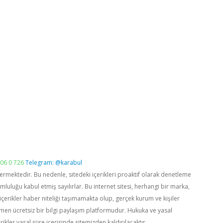
06 0 726
Telegram: @karabul
vermektedir. Bu nedenle, sitedeki içerikleri proaktif olarak denetleme
luğu kabul etmiş sayılırlar. Bu internet sitesi, herhangi bir marka,
içerikler haber niteliği taşımamakta olup, gerçek kurum ve kişiler
men ücretsiz bir bilgi paylaşım platformudur. Hukuka ve yasal
rikler yasal süre içerisinde sitemizden kaldırılacaktır.