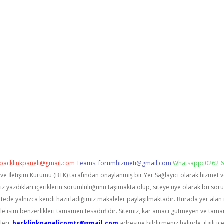
backlinkpaneli@gmail.com
Teams:
forumhizmeti@gmail.com
Whatsapp: 0262 6
i ve İletişim Kurumu (BTK) tarafından onaylanmış bir Yer Sağlayıcı olarak hizmet 
zdıkları içeriklerin sorumluluğunu taşımakta olup, siteye üye olarak bu sorumlu
itede yalnızca kendi hazırladığımız makaleler paylaşılmaktadır. Burada yer alan 
le isim benzerlikleri tamamen tesadüfidir. Sitemiz, kar amacı gütmeyen ve tama
leri,
backlinkpanelicomtr@gmail.com
adresine bildirmeniz halinde, ilgili içe