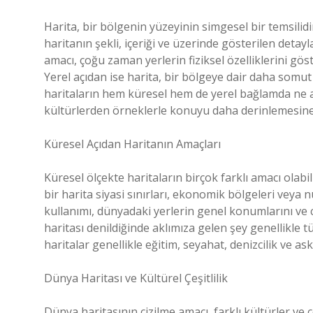
Harita, bir bölgenin yüzeyinin simgesel bir temsilid
haritanın şekli, içeriği ve üzerinde gösterilen detayl
amacı, çoğu zaman yerlerin fiziksel özelliklerini göste
Yerel açıdan ise harita, bir bölgeye dair daha somut 
haritaların hem küresel hem de yerel bağlamda ne am
kültürlerden örneklerle konuyu daha derinlemesine 
Küresel Açıdan Haritanın Amaçları
Küresel ölçekte haritaların birçok farklı amacı olabili
bir harita siyasi sınırları, ekonomik bölgeleri veya
kullanımı, dünyadaki yerlerin genel konumlarını ve c
haritası denildiğinde aklımıza gelen şey genellikle t
haritalar genellikle eğitim, seyahat, denizcilik ve aske
Dünya Haritası ve Kültürel Çeşitlilik
Dünya haritasının çizilme amacı, farklı kültürler ve 