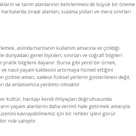
nakların ve tarım alanlarının belirlenmesi de büyük bir öneme
haritalarda ziraat alanları, sulama yolları ve mera sınırları
rlemek, aslında haritanın kullanım amacına ve çizildiği
dünyadaki genel ilişkileri, sınırları ve coğrafi bilgileri
 pratik bilgilere dayanır. Bursa gibi yerel bir örnek,
ve nasıl yaşam kalitesini artırmaya hizmet ettiğini
 çizilme amacı, sadece fiziksel yerlerin gösterilmesi değil,
rı da anlamamıza yardımcı olmaktır.
her kültür, haritayı kendi ihtiyaçları doğrultusunda
nların yaşam alanlarını daha verimli hale getirmek amacıyla
üzenini kavrayabilmemiz için bir rehber işlevi görür.
ir role sahiptir.