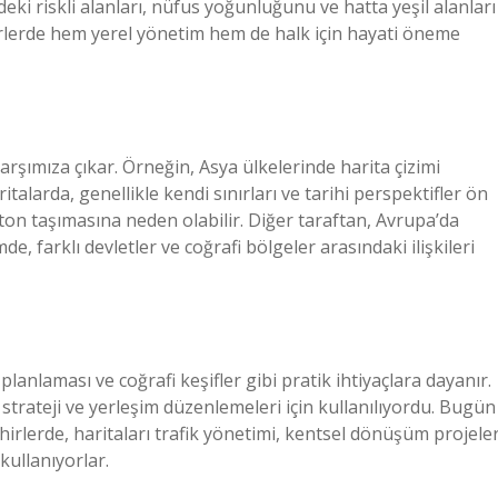
eki riskli alanları, nüfus yoğunluğunu ve hatta yeşil alanları
irlerde hem yerel yönetim hem de halk için hayati öneme
 karşımıza çıkar. Örneğin, Asya ülkelerinde harita çizimi
ritalarda, genellikle kendi sınırları ve tarihi perspektifler ön
r ton taşımasına neden olabilir. Diğer taraftan, Avrupa’da
mde, farklı devletler ve coğrafi bölgeler arasındaki ilişkileri
 planlaması ve coğrafi keşifler gibi pratik ihtiyaçlara dayanır.
trateji ve yerleşim düzenlemeleri için kullanılıyordu. Bugün
hirlerde, haritaları trafik yönetimi, kentsel dönüşüm projeler
 kullanıyorlar.