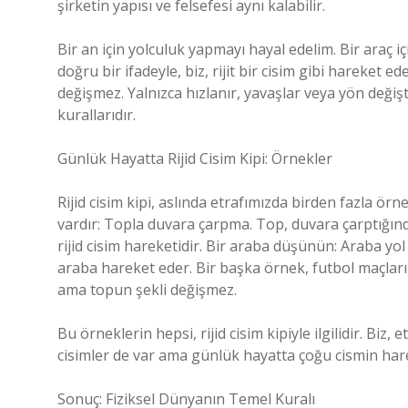
şirketin yapısı ve felsefesi aynı kalabilir.
Bir an için yolculuk yapmayı hayal edelim. Bir araç 
doğru bir ifadeyle, biz, rijit bir cisim gibi hareke
değişmez. Yalnızca hızlanır, yavaşlar veya yön değiştir
kurallarıdır.
Günlük Hayatta Rijid Cisim Kipi: Örnekler
Rijid cisim kipi, aslında etrafımızda birden fazla ö
vardır: Topla duvara çarpma. Top, duvara çarptığınd
rijid cisim hareketidir. Bir araba düşünün: Araba yol 
araba hareket eder. Bir başka örnek, futbol maçlar
ama topun şekli değişmez.
Bu örneklerin hepsi, rijid cisim kipiyle ilgilidir. Biz, 
cisimler de var ama günlük hayatta çoğu cismin harek
Sonuç: Fiziksel Dünyanın Temel Kuralı