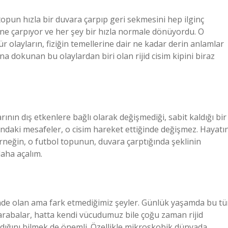
pun hızla bir duvara çarpıp geri sekmesini hep ilginç
rine çarpıyor ve her şey bir hızla normale dönüyordu. O
olayların, fiziğin temellerine dair ne kadar derin anlamlar
a dokunan bu olaylardan biri olan rijid cisim kipini biraz
larının dış etkenlere bağlı olarak değişmediği, sabit kaldığı bir
ındaki mesafeler, o cisim hareket ettiğinde değişmez. Hayatı
rneğin, o futbol topunun, duvara çarptığında şeklinin
daha açalım.
ünde olan ama fark etmediğimiz şeyler. Günlük yaşamda bu tü
, arabalar, hatta kendi vücudumuz bile çoğu zaman rijid
madığını bilmek de önemli. Özellikle mikroskobik dünyada,