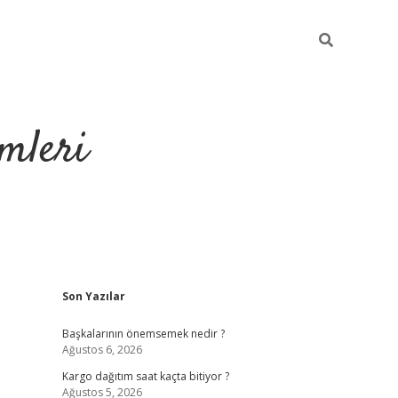
mleri
Sidebar
Son Yazılar
hiltonbet yeni gir
Başkalarının önemsemek nedir ?
Ağustos 6, 2026
Kargo dağıtım saat kaçta bitiyor ?
Ağustos 5, 2026