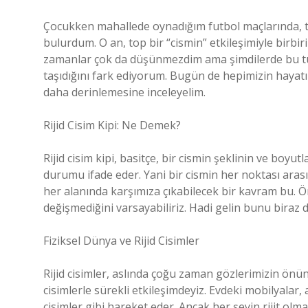
Çocukken mahallede oynadığım futbol maçlarında, to
bulurdum. O an, top bir “cismin” etkileşimiyle birbi
zamanlar çok da düşünmezdim ama şimdilerde bu tür 
taşıdığını fark ediyorum. Bugün de hepimizin hayatın
daha derinlemesine inceleyelim.
Rijid Cisim Kipi: Ne Demek?
Rijid cisim kipi, basitçe, bir cismin şeklinin ve boyut
durumu ifade eder. Yani bir cismin her noktası aras
her alanında karşımıza çıkabilecek bir kavram bu. Ö
değişmediğini varsayabiliriz. Hadi gelin bunu biraz 
Fiziksel Dünya ve Rijid Cisimler
Rijid cisimler, aslında çoğu zaman gözlerimizin ön
cisimlerle sürekli etkileşimdeyiz. Evdeki mobilyalar
cisimler gibi hareket eder. Ancak her şeyin rijit ol