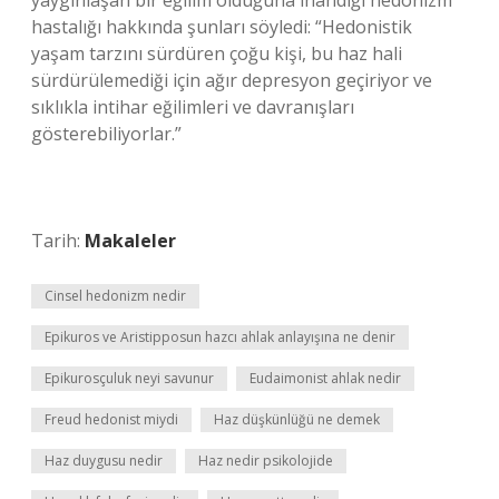
yaygınlaşan bir eğilim olduğuna inandığı hedonizm
hastalığı hakkında şunları söyledi: “Hedonistik
yaşam tarzını sürdüren çoğu kişi, bu haz hali
sürdürülemediği için ağır depresyon geçiriyor ve
sıklıkla intihar eğilimleri ve davranışları
gösterebiliyorlar.”
Tarih:
Makaleler
Cinsel hedonizm nedir
Epikuros ve Aristipposun hazcı ahlak anlayışına ne denir
Epikurosçuluk neyi savunur
Eudaimonist ahlak nedir
Freud hedonist miydi
Haz düşkünlüğü ne demek
Haz duygusu nedir
Haz nedir psikolojide