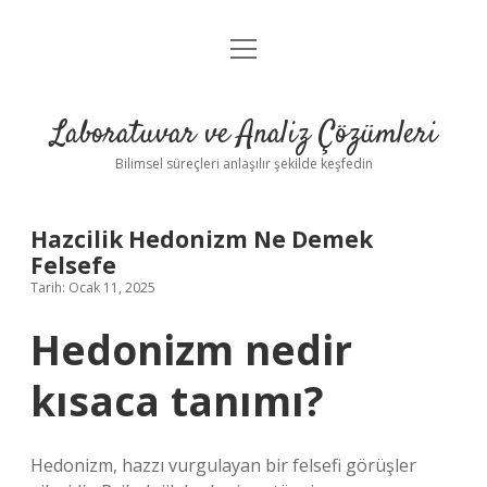
menüyü
Anasayfa
aç
Gizlilik Politikası
Laboratuvar ve Analiz Çözümleri
Yasal Uyarı
Bilimsel süreçleri anlaşılır şekilde keşfedin
Hazcilik Hedonizm Ne Demek
Felsefe
Tarih: Ocak 11, 2025
Hedonizm nedir
kısaca tanımı?
Hedonizm, hazzı vurgulayan bir felsefi görüşler