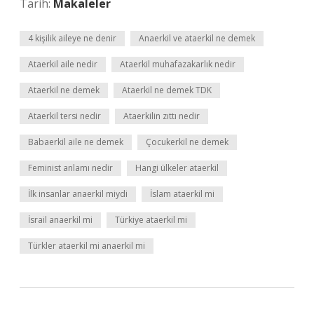
Tarih:
Makaleler
4 kişilik aileye ne denir
Anaerkil ve ataerkil ne demek
Ataerkil aile nedir
Ataerkil muhafazakarlık nedir
Ataerkil ne demek
Ataerkil ne demek TDK
Ataerkil tersi nedir
Ataerkilin zıttı nedir
Babaerkil aile ne demek
Çocukerkil ne demek
Feminist anlamı nedir
Hangi ülkeler ataerkil
İlk insanlar anaerkil miydi
İslam ataerkil mi
İsrail anaerkil mi
Türkiye ataerkil mi
Türkler ataerkil mi anaerkil mi