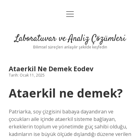
menüyü
Anasayfa
aç
Gizlilik Politikası
Laboratuvar ve Analiz Çözümleri
Yasal Uyarı
Bilimsel süreçleri anlaşılır şekilde keşfedin
Ataerkil Ne Demek Eodev
Tarih: Ocak 11, 2025
Ataerkil ne demek?
Patriarka, soy çizgisini babaya dayandıran ve
çocukları aile içinde ataerkil sisteme bağlayan,
erkeklerin toplum ve yönetimde güç sahibi olduğu,
kadınların ise büyük ölçüde dışlandığı düzene verilen