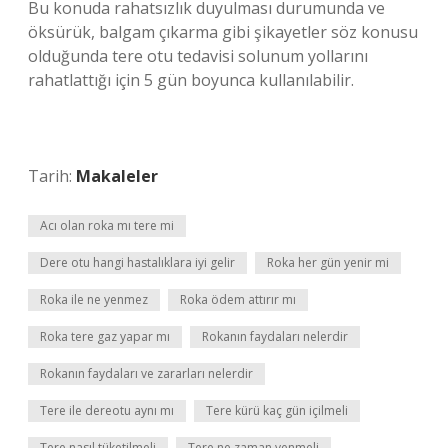
Bu konuda rahatsızlık duyulması durumunda ve
öksürük, balgam çıkarma gibi şikayetler söz konusu
olduğunda tere otu tedavisi solunum yollarını
rahatlattığı için 5 gün boyunca kullanılabilir.
Tarih:
Makaleler
Acı olan roka mı tere mi
Dere otu hangi hastalıklara iyi gelir
Roka her gün yenir mi
Roka ile ne yenmez
Roka ödem attırır mı
Roka tere gaz yapar mı
Rokanın faydaları nelerdir
Rokanın faydaları ve zararları nelerdir
Tere ile dereotu aynı mı
Tere kürü kaç gün içilmeli
Tere nasıl tüketilmeli
Tere ne zaman yenmeli