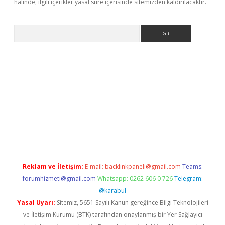
halinde, ilgili içerikler yasal süre içerisinde sitemizden kaldırılacaktır.
Arama
riş
tulipbet
Reklam ve İletişim:
E-mail:
backlinkpaneli@gmail.com
Teams:
forumhizmeti@gmail.com
Whatsapp: 0262 606 0 726
Telegram:
@karabul
Yasal Uyarı:
Sitemiz, 5651 Sayılı Kanun gereğince Bilgi Teknolojileri
ve İletişim Kurumu (BTK) tarafından onaylanmış bir Yer Sağlayıcı