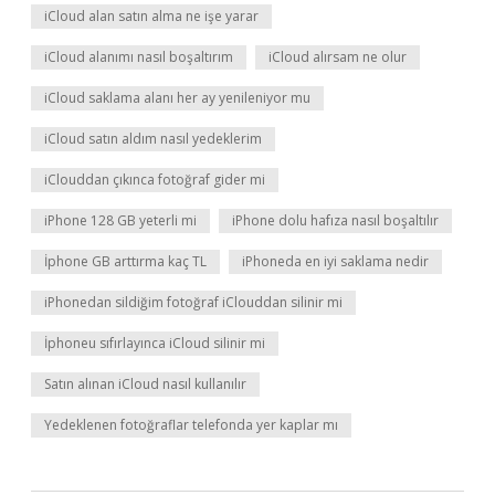
iCloud alan satın alma ne işe yarar
iCloud alanımı nasıl boşaltırım
iCloud alırsam ne olur
iCloud saklama alanı her ay yenileniyor mu
iCloud satın aldım nasıl yedeklerim
iClouddan çıkınca fotoğraf gider mi
iPhone 128 GB yeterli mi
iPhone dolu hafıza nasıl boşaltılır
İphone GB arttırma kaç TL
iPhoneda en iyi saklama nedir
iPhonedan sildiğim fotoğraf iClouddan silinir mi
İphoneu sıfırlayınca iCloud silinir mi
Satın alınan iCloud nasıl kullanılır
Yedeklenen fotoğraflar telefonda yer kaplar mı