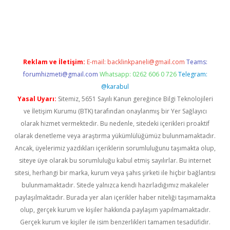
riş
tulipbet
Reklam ve İletişim:
E-mail:
backlinkpaneli@gmail.com
Teams:
forumhizmeti@gmail.com
Whatsapp: 0262 606 0 726
Telegram:
@karabul
Yasal Uyarı:
Sitemiz, 5651 Sayılı Kanun gereğince Bilgi Teknolojileri
ve İletişim Kurumu (BTK) tarafından onaylanmış bir Yer Sağlayıcı
olarak hizmet vermektedir. Bu nedenle, sitedeki içerikleri proaktif
olarak denetleme veya araştırma yükümlülüğümüz bulunmamaktadır.
Ancak, üyelerimiz yazdıkları içeriklerin sorumluluğunu taşımakta olup,
siteye üye olarak bu sorumluluğu kabul etmiş sayılırlar. Bu internet
sitesi, herhangi bir marka, kurum veya şahıs şirketi ile hiçbir bağlantısı
bulunmamaktadır. Sitede yalnızca kendi hazırladığımız makaleler
paylaşılmaktadır. Burada yer alan içerikler haber niteliği taşımamakta
olup, gerçek kurum ve kişiler hakkında paylaşım yapılmamaktadır.
Gerçek kurum ve kişiler ile isim benzerlikleri tamamen tesadüfidir.