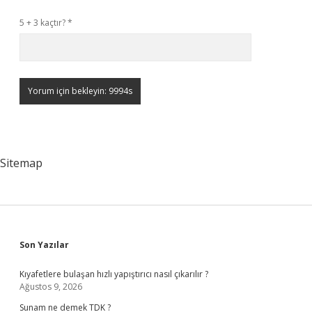
5 + 3 kaçtır?
*
Sitemap
Sidebar
Son Yazılar
Kıyafetlere bulaşan hızlı yapıştırıcı nasıl çıkarılır ?
Ağustos 9, 2026
Sunam ne demek TDK ?