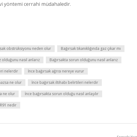
vi yöntemi cerrahi müdahaledir.
sak obstrüksiyonu neden olur
Bağırsak tıkanıklığında gaz çıkar mı
z olduğunu nasıl anlarız
Bağırsakta sorun olduğunu nasıl anlarız
ri nelerdir
İnce bağırsak ağrısı nereye vurur
mazsa ne olur
İnce bağırsak iltihabı belirtileri nelerdir
a ne olur
İnce bağırsakta sorun olduğu nasıl anlaşılır
 R91 nedir