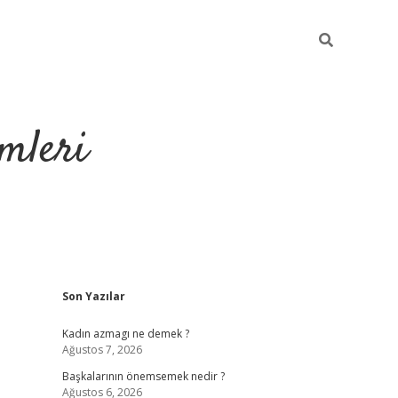
mleri
Sidebar
Son Yazılar
hiltonbet yeni giriş
tul
Kadın azmagı ne demek ?
Ağustos 7, 2026
Başkalarının önemsemek nedir ?
Ağustos 6, 2026