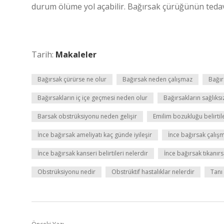
durum ölüme yol açabilir. Bağırsak çürüğünün teda
Tarih:
Makaleler
Bağırsak çürürse ne olur
Bağırsak neden çalışmaz
Bağır
Bağırsakların iç içe geçmesi neden olur
Bağırsakların sağlıksı
Barsak obstrüksiyonu neden gelişir
Emilim bozukluğu belirtile
İnce bağırsak ameliyatı kaç günde iyileşir
İnce bağırsak çalış
İnce bağırsak kanseri belirtileri nelerdir
İnce bağırsak tıkanırs
Obstrüksiyonu nedir
Obstrüktif hastalıklar nelerdir
Tanı