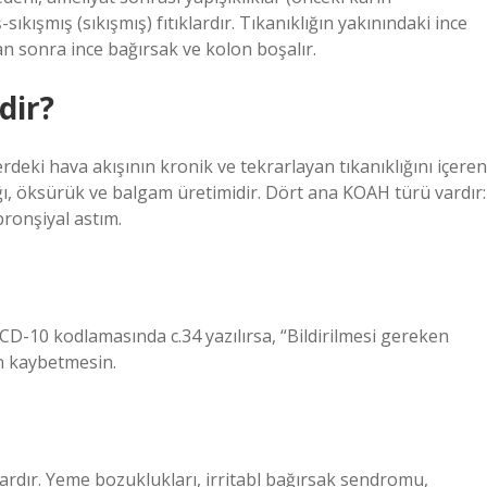
ıkışmış (sıkışmış) fıtıklardır. Tıkanıklığın yakınındaki ince
tan sonra ince bağırsak ve kolon boşalır.
dir?
rdeki hava akışının kronik ve tekrarlayan tıkanıklığını içeren
ığı, öksürük ve balgam üretimidir. Dört ana KOAH türü vardır:
ronşiyal astım.
 ICD-10 kodlamasında c.34 yazılırsa, “Bildirilmesi gereken
n kaybetmesin.
vardır. Yeme bozuklukları, irritabl bağırsak sendromu,