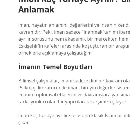
Anlamak
İman, hayatın anlamını, değerlerini ve insanın kendis
kavramdır. Peki, iman sadece “inanmak”tan mı ibaret,
ayrılır sorusunu hem akademik bir mercekten hem de 
Eskişehir’in kafeleri arasında koşuşturan bir araş
örneklerle açıklamaya çalışacağım.
İmanın Temel Boyutları
Bilimsel çalışmalar, imanı sadece dini bir kavram olar
Psikoloji literatüründe iman, bireyin değerler sistem
imanın toplumsal etkilerini ve davranışlara yansımala
farklı yönleri olan bir yapı olarak karşımıza çıkıyor.
İman kaç türlüye ayrılır sorusuna klasik İslam bilim
çıkar: