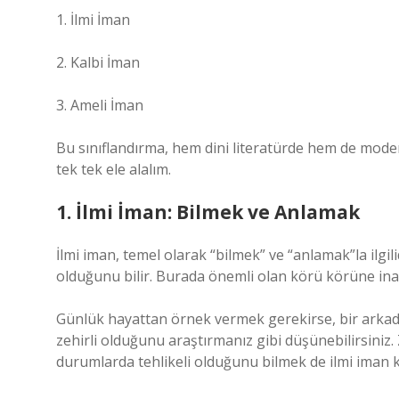
1. İlmi İman
2. Kalbi İman
3. Ameli İman
Bu sınıflandırma, hem dini literatürde hem de moder
tek tek ele alalım.
1. İlmi İman: Bilmek ve Anlamak
İlmi iman, temel olarak “bilmek” ve “anlamak”la ilgil
olduğunu bilir. Burada önemli olan körü körüne inanç 
Günlük hayattan örnek vermek gerekirse, bir arkada
zehirli olduğunu araştırmanız gibi düşünebilirsini
durumlarda tehlikeli olduğunu bilmek de ilmi iman 