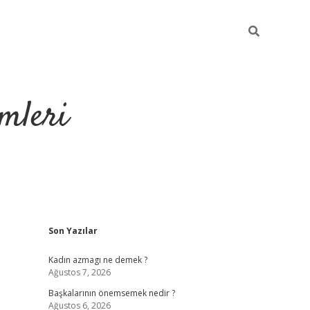
mleri
Sidebar
Son Yazılar
hiltonbet yeni giriş
tu
Kadın azmagı ne demek ?
Ağustos 7, 2026
Başkalarının önemsemek nedir ?
Ağustos 6, 2026