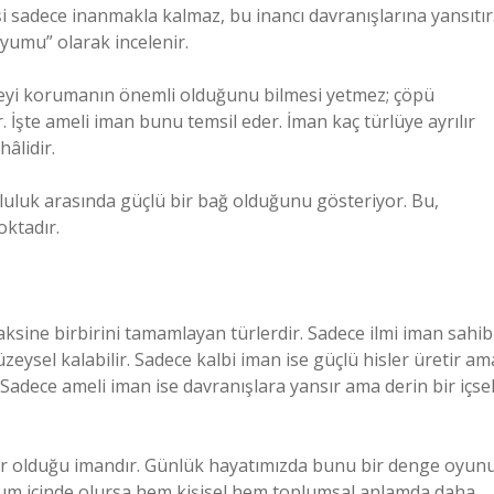
i sadece inanmakla kalmaz, bu inancı davranışlarına yansıtır
uyumu” olarak incelenir.
evreyi korumanın önemli olduğunu bilmesi yetmez; çöpü
 İşte ameli iman bunu temsil eder. İman kaç türlüye ayrılır
âlidir.
luluk arasında güçlü bir bağ olduğunu gösteriyor. Bu,
oktadır.
 aksine birbirini tamamlayan türlerdir. Sadece ilmi iman sahib
üzeysel kalabilir. Sadece kalbi iman ise güçlü hisler üretir am
 Sadece ameli iman ise davranışlara yansır ama derin bir içse
var olduğu imandır. Günlük hayatımızda bunu bir denge oyun
 uyum içinde olursa hem kişisel hem toplumsal anlamda daha