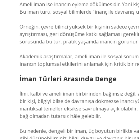
Ameli iman ise inancın eyleme dökülmesidir. Yani kiş
Bu iman türü, sosyal bilimlerde “inanç ile davranış 
Örneğin, çevre bilinci yüksek bir kişinin sadece ç
ayrıştırması, geri dönüşüme katkı sağlaması gerekir.
sorusunda bu tür, pratik yaşamda inancın görünür h
Akademik araştırmalar, ameli iman ile sosyal sorum
inancın toplumsal etkilerini anlamak için kritik bir n
İman Türleri Arasında Denge
İlmi, kalbi ve ameli iman birbirinden bağımsız değil,
bir kişi, bilgiyi bilse de davranışa dökmezse inancı y
mantıksal temeller eksikse savrulmaya açık olabilir.
bağ olmadan tutarsız hâle gelebilir.
Bu nedenle, dengeli bir iman, üç boyutun birlikte 
gibi düşünebilirsiniz: bilgi, duygu ve davranış bir