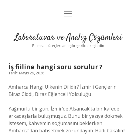
menüyü
Anasayfa
aç
Gizlilik Politikası
Laboratuvar ve Analiz Çözümleri
Yasal Uyarı
Bilimsel süreçleri anlaşılır şekilde keşfedin
İş fiiline hangi soru sorulur ?
Tarih: Mayıs 29, 2026
Amharca Hangi Ülkenin Dilidir? İzmirli Gençlerin
Biraz Ciddi, Biraz Eğlenceli Yolculuğu
Yağmurlu bir gün, İzmir’de Alsancak’ta bir kafede
arkadaşlarla buluşmuşuz. Bunu bir yazıya dökmek
istesem, kahvemin soğumasını beklerken
Amharca’dan bahsetmek zorundayım. Hadi bakalım!