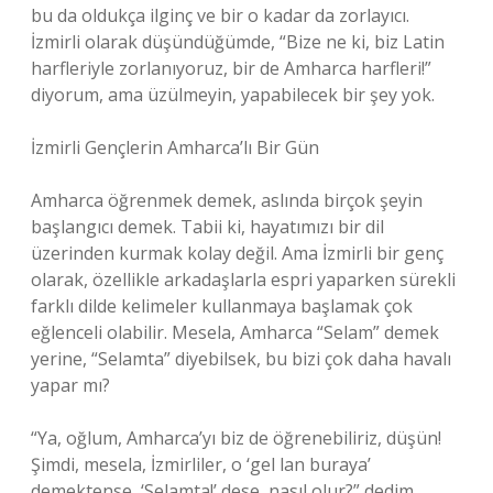
bu da oldukça ilginç ve bir o kadar da zorlayıcı.
İzmirli olarak düşündüğümde, “Bize ne ki, biz Latin
harfleriyle zorlanıyoruz, bir de Amharca harfleri!”
diyorum, ama üzülmeyin, yapabilecek bir şey yok.
İzmirli Gençlerin Amharca’lı Bir Gün
Amharca öğrenmek demek, aslında birçok şeyin
başlangıcı demek. Tabii ki, hayatımızı bir dil
üzerinden kurmak kolay değil. Ama İzmirli bir genç
olarak, özellikle arkadaşlarla espri yaparken sürekli
farklı dilde kelimeler kullanmaya başlamak çok
eğlenceli olabilir. Mesela, Amharca “Selam” demek
yerine, “Selamta” diyebilsek, bu bizi çok daha havalı
yapar mı?
“Ya, oğlum, Amharca’yı biz de öğrenebiliriz, düşün!
Şimdi, mesela, İzmirliler, o ‘gel lan buraya’
demektense, ‘Selamta!’ dese, nasıl olur?” dedim.