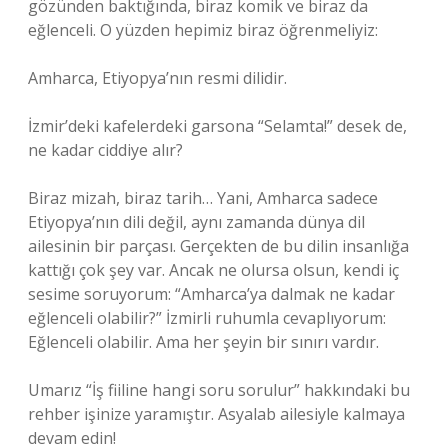
gözünden baktığında, biraz komik ve biraz da
eğlenceli. O yüzden hepimiz biraz öğrenmeliyiz:
Amharca, Etiyopya’nın resmi dilidir.
İzmir’deki kafelerdeki garsona “Selamta!” desek de,
ne kadar ciddiye alır?
Biraz mizah, biraz tarih… Yani, Amharca sadece
Etiyopya’nın dili değil, aynı zamanda dünya dil
ailesinin bir parçası. Gerçekten de bu dilin insanlığa
kattığı çok şey var. Ancak ne olursa olsun, kendi iç
sesime soruyorum: “Amharca’ya dalmak ne kadar
eğlenceli olabilir?” İzmirli ruhumla cevaplıyorum:
Eğlenceli olabilir. Ama her şeyin bir sınırı vardır.
Umarız “İş fiiline hangi soru sorulur” hakkındaki bu
rehber işinize yaramıştır. Asyalab ailesiyle kalmaya
devam edin!