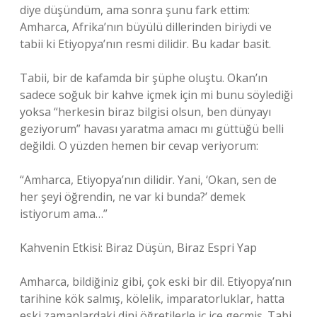
diye düşündüm, ama sonra şunu fark ettim:
Amharca, Afrika’nın büyülü dillerinden biriydi ve
tabii ki Etiyopya’nın resmi dilidir. Bu kadar basit.
Tabii, bir de kafamda bir şüphe oluştu. Okan’ın
sadece soğuk bir kahve içmek için mi bunu söylediği
yoksa “herkesin biraz bilgisi olsun, ben dünyayı
geziyorum” havası yaratma amacı mı güttüğü belli
değildi. O yüzden hemen bir cevap veriyorum:
“Amharca, Etiyopya’nın dilidir. Yani, ‘Okan, sen de
her şeyi öğrendin, ne var ki bunda?’ demek
istiyorum ama…”
Kahvenin Etkisi: Biraz Düşün, Biraz Espri Yap
Amharca, bildiğiniz gibi, çok eski bir dil. Etiyopya’nın
tarihine kök salmış, kölelik, imparatorluklar, hatta
eski zamanlardaki dini öğretilerle iç içe geçmiş. Tabi,