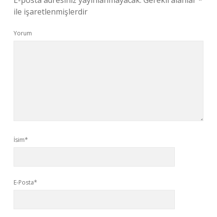
E-posta adresiniz yayınlanmayacak.
Gerekli alanlar
*
ile işaretlenmişlerdir
Yorum
İsim*
E-Posta*