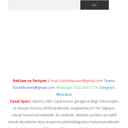
Arama
giriş
tulipbet
Reklam ve İletişim:
E-mail:
backlinkpaneli@gmail.com
Teams:
forumhizmeti@gmail.com
Whatsapp: 0262 606 0 726
Telegram:
@karabul
Yasal Uyarı:
Sitemiz, 5651 Sayılı Kanun gereğince Bilgi Teknolojileri
ve İletişim Kurumu (BTK) tarafından onaylanmış bir Yer Sağlayıcı
olarak hizmet vermektedir. Bu nedenle, sitedeki içerikleri proaktif
olarak denetleme veya araştırma yükümlülüğümüz bulunmamaktadır.