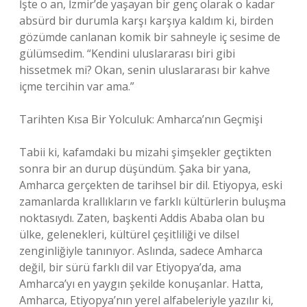
İşte o an, İzmir’de yaşayan bir genç olarak o kadar
absürd bir durumla karşı karşıya kaldım ki, birden
gözümde canlanan komik bir sahneyle iç sesime de
gülümsedim. “Kendini uluslararası biri gibi
hissetmek mi? Okan, senin uluslararası bir kahve
içme tercihin var ama.”
Tarihten Kısa Bir Yolculuk: Amharca’nın Geçmişi
Tabii ki, kafamdaki bu mizahi şimşekler geçtikten
sonra bir an durup düşündüm. Şaka bir yana,
Amharca gerçekten de tarihsel bir dil. Etiyopya, eski
zamanlarda krallıkların ve farklı kültürlerin buluşma
noktasıydı. Zaten, başkenti Addis Ababa olan bu
ülke, gelenekleri, kültürel çeşitliliği ve dilsel
zenginliğiyle tanınıyor. Aslında, sadece Amharca
değil, bir sürü farklı dil var Etiyopya’da, ama
Amharca’yı en yaygın şekilde konuşanlar. Hatta,
Amharca, Etiyopya’nın yerel alfabeleriyle yazılır ki,