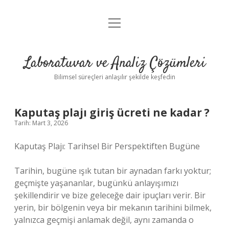
menüyü
Anasayfa
aç
Gizlilik Politikası
Laboratuvar ve Analiz Çözümleri
Yasal Uyarı
Bilimsel süreçleri anlaşılır şekilde keşfedin
Kaputaş plajı giriş ücreti ne kadar ?
Tarih: Mart 3, 2026
Kaputaş Plajı: Tarihsel Bir Perspektiften Bugüne
Tarihin, bugüne ışık tutan bir aynadan farkı yoktur;
geçmişte yaşananlar, bugünkü anlayışımızı
şekillendirir ve bize geleceğe dair ipuçları verir. Bir
yerin, bir bölgenin veya bir mekanın tarihini bilmek,
yalnızca geçmişi anlamak değil, aynı zamanda o