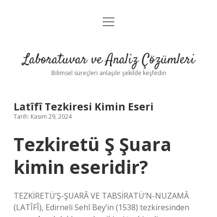
menüyü
Anasayfa
aç
Gizlilik Politikası
Laboratuvar ve Analiz Çözümleri
Yasal Uyarı
Bilimsel süreçleri anlaşılır şekilde keşfedin
Latîfî Tezkiresi Kimin Eseri
Tarih: Kasım 29, 2024
Tezkiretü Ş Şuara
kimin eseridir?
TEZKİRETÜ’Ş-ŞUARÂ VE TABSİRATÜ’N-NUZAMÂ
(LATÎFÎ), Edirneli Sehî Bey’in (1538) tezkiresinden