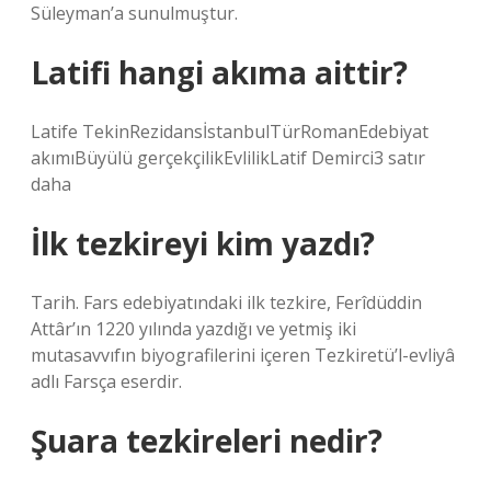
Süleyman’a sunulmuştur.
Latifi hangi akıma aittir?
Latife TekinRezidansİstanbulTürRomanEdebiyat
akımıBüyülü gerçekçilikEvlilikLatif Demirci3 satır
daha
İlk tezkireyi kim yazdı?
Tarih. Fars edebiyatındaki ilk tezkire, Ferîdüddin
Attâr’ın 1220 yılında yazdığı ve yetmiş iki
mutasavvıfın biyografilerini içeren Tezkiretü’l-evliyâ
adlı Farsça eserdir.
Şuara tezkireleri nedir?