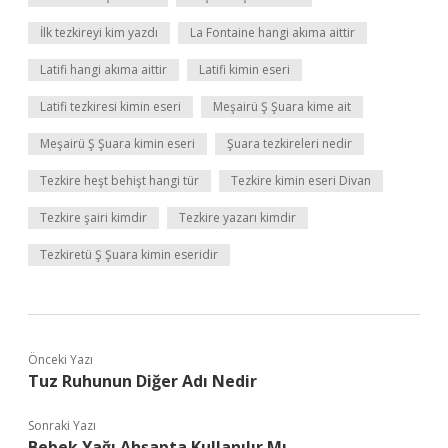
İlk tezkireyi kim yazdı
La Fontaine hangi akıma aittir
Latifi hangi akıma aittir
Latifi kimin eseri
Latifi tezkiresi kimin eseri
Meşairü Ş Şuara kime ait
Meşairü Ş Şuara kimin eseri
Şuara tezkireleri nedir
Tezkire heşt behişt hangi tür
Tezkire kimin eseri Divan
Tezkire şairi kimdir
Tezkire yazarı kimdir
Tezkiretü Ş Şuara kimin eseridir
Önceki Yazı
Tuz Ruhunun Diğer Adı Nedir
Sonraki Yazı
Bebek Yağı Ahşapta Kullanılır Mı