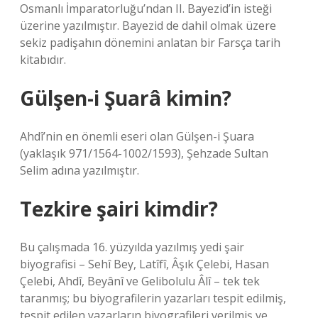
Osmanlı İmparatorluğu’ndan II. Bayezid’in isteği
üzerine yazılmıştır. Bayezid de dahil olmak üzere
sekiz padişahın dönemini anlatan bir Farsça tarih
kitabıdır.
Gülşen-i Şuarâ kimin?
Ahdî’nin en önemli eseri olan Gülşen-i Şuara
(yaklaşık 971/1564-1002/1593), Şehzade Sultan
Selim adına yazılmıştır.
Tezkire şairi kimdir?
Bu çalışmada 16. yüzyılda yazılmış yedi şair
biyografisi – Sehî Bey, Latîfî, Âşık Çelebi, Hasan
Çelebi, Ahdî, Beyânî ve Gelibolulu Âlî – tek tek
taranmış; bu biyografilerin yazarları tespit edilmiş,
tespit edilen yazarların biyografileri verilmiş ve