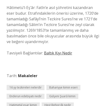
Hâtimetü’l-Eş’âr: Fatîn’e asıl şöhretini kazandıran
eser budur. Etrafındakilerin önerisi üzerine, 1720’de
tamamladığı Safâyî’nin Tezkire Suresi’ne ve 1721’de
tamamladığı Sâlim’in Tezkire Suresi’ne zeyl olarak
yazılmıştır. 1269/1853’te tamamlanmış ve daha
basılmadan önce bile okuyucular arasında büyük ilgi
ve beğeni uyandırmıştır.
Tavsiyeli Bağlantılar:
Baltık Kıyı Nedir
Tarih:
Makaleler
16 yy tezkireleri nelerdir
Bahariyye kimin eseri
Enderun edebiyatı nedir
Gülşeni Şuarâ kimin
Hatimetül eşar kimin
Heşt Behişt ilk nedir