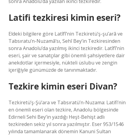
sonra Anadolu’da yazılan ikinci tezkiredir.
Latifi tezkiresi kimin eseri?
Eldeki bilgilere göre Latîfî’nin Tezkiretü’ş-şu’arâ ve
Tabsıratu’n-Nuzamâ’sı, Sehî Bey’in Tezkiresinden
sonra Anadolu’da yazılmış ikinci tezkiredir. Latîfî’nin
eseri, şair ve sanatçılar gibi önemli şahsiyetlere dair
anekdotlar içermesiyle, nükteli üslubu ve zengin
içeriğiyle günümüzde de tanınmaktadır.
Tezkire kimin eseri Divan?
Tezkiretü’ş-Şü’ara ve Tabsıratü’n-Nuzama: Latifi’nin
en önemli eseri olan tezkire, Anadolu bölgesinde
Edirneli Sehi Bey’in yazdığı Heşt-Behişt adlı
tezkireden sekiz yıl sonra yazılmıştır. Eser 953/1546
yılında tamamlanarak dönemin Kanuni Sultan