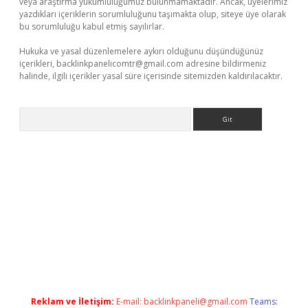
veya araştırma yükümlülüğümüz bulunmamaktadır. Ancak, üyelerimiz
yazdıkları içeriklerin sorumluluğunu taşımakta olup, siteye üye olarak
bu sorumluluğu kabul etmiş sayılırlar.
Hukuka ve yasal düzenlemelere aykırı olduğunu düşündüğünüz
içerikleri,
backlinkpanelicomtr@gmail.com
adresine bildirmeniz
halinde, ilgili içerikler yasal süre içerisinde sitemizden kaldırılacaktır.
Arama
riş
tulipbet
Reklam ve İletişim:
E-mail:
backlinkpaneli@gmail.com
Teams: