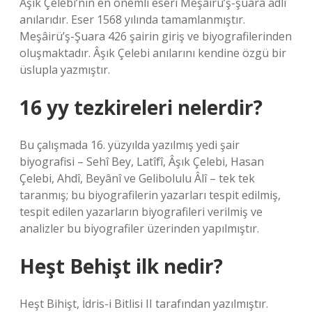
Âşık Çelebi’nin en önemli eseri Meşâirü’ş-şuarâ adlı
anılarıdır. Eser 1568 yılında tamamlanmıştır.
Meşâirü’ş-Şuara 426 şairin giriş ve biyografilerinden
oluşmaktadır. Âşık Çelebi anılarını kendine özgü bir
üslupla yazmıştır.
16 yy tezkireleri nelerdir?
Bu çalışmada 16. yüzyılda yazılmış yedi şair
biyografisi – Sehî Bey, Latîfî, Âşık Çelebi, Hasan
Çelebi, Ahdî, Beyânî ve Gelibolulu Âlî – tek tek
taranmış; bu biyografilerin yazarları tespit edilmiş,
tespit edilen yazarların biyografileri verilmiş ve
analizler bu biyografiler üzerinden yapılmıştır.
Heşt Behişt ilk nedir?
Heşt Bihişt, İdris-i Bitlisi II tarafından yazılmıştır.