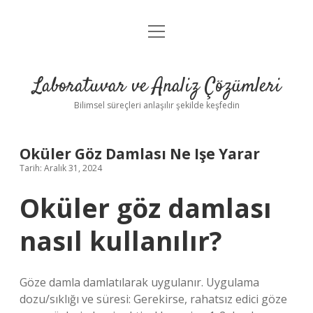
menüyü
Anasayfa
aç
Gizlilik Politikası
Laboratuvar ve Analiz Çözümleri
Yasal Uyarı
Bilimsel süreçleri anlaşılır şekilde keşfedin
Oküler Göz Damlası Ne Işe Yarar
Tarih: Aralık 31, 2024
Oküler göz damlası
nasıl kullanılır?
Göze damla damlatılarak uygulanır. Uygulama
dozu/sıklığı ve süresi: Gerekirse, rahatsız edici göze