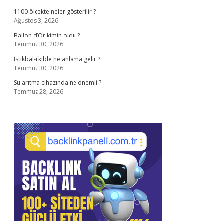
1100 ölçekte neler gösterilir ?
Ağustos 3, 2026
Ballon d’Or kimin oldu ?
Temmuz 30, 2026
İstikbal-i kıble ne anlama gelir ?
Temmuz 30, 2026
Su arıtma cihazında ne önemli ?
Temmuz 28, 2026