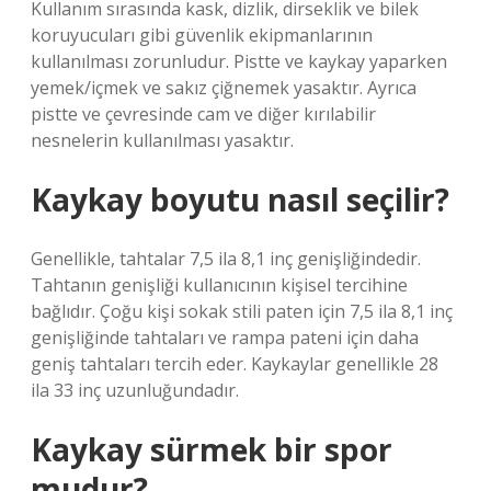
Kullanım sırasında kask, dizlik, dirseklik ve bilek
koruyucuları gibi güvenlik ekipmanlarının
kullanılması zorunludur. Pistte ve kaykay yaparken
yemek/içmek ve sakız çiğnemek yasaktır. Ayrıca
pistte ve çevresinde cam ve diğer kırılabilir
nesnelerin kullanılması yasaktır.
Kaykay boyutu nasıl seçilir?
Genellikle, tahtalar 7,5 ila 8,1 inç genişliğindedir.
Tahtanın genişliği kullanıcının kişisel tercihine
bağlıdır. Çoğu kişi sokak stili paten için 7,5 ila 8,1 inç
genişliğinde tahtaları ve rampa pateni için daha
geniş tahtaları tercih eder. Kaykaylar genellikle 28
ila 33 inç uzunluğundadır.
Kaykay sürmek bir spor
mudur?