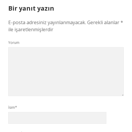
Bir yanıt yazın
E-posta adresiniz yayınlanmayacak.
Gerekli alanlar
*
ile işaretlenmişlerdir
Yorum
İsim*