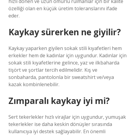
hızlı dönen ve uzun ömürlü rulmanlar için bir kalite
özelliği olan en küçük üretim toleranslarını ifade
eder.
Kaykay sürerken ne giyilir?
Kaykay yaparken giyilen sokak stili kıyafetleri hem
erkekler hem de kadınlar için uygundur. Kadınlar için
sokak stili kıyafetlerine gelince, yaz ve ilkbaharda
tişört ve şortlar tercih edilmelidir. Kış ve
sonbaharda, pantolonla bir sweatshirt ve/veya
kazak kombinlenebilir.
Zımparalı kaykay iyi mi?
Sert tekerlekler hızlı virajlar için uygundur, yumuşak
tekerlekler ise daha keskin dönüşler sırasında
kullanıcıya iyi destek sağlayabilir. En önemli