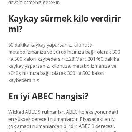
devam etmeniz gerekir.
Kaykay sürmek kilo verdirir
mi?
60 dakika kaykay yaparsanız, kilonuza,
metabolizmanıza ve sürüş hızınıza bağlı olarak 300
ila 500 kalori kaybedersiniz.28 Mart 201460 dakika
kaykay yaparsanız, kilonuza, metabolizmanıza ve
sürüş hızınıza bağlı olarak 300 ila 500 kalori
kaybedersiniz.
En iyi ABEC hangisi?
Wicked ABEC 9 rulmanlar, ABEC koleksiyonundaki
en yüksek dereceli rulmanlardır. Piyasadaki en iyi
çok amaçlı rulmanlardan biridir. ABEC 9 derecesi,