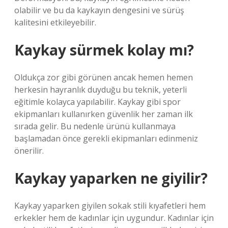
olabilir ve bu da kaykayın dengesini ve sürüş
kalitesini etkileyebilir.
Kaykay sürmek kolay mı?
Oldukça zor gibi görünen ancak hemen hemen
herkesin hayranlık duyduğu bu teknik, yeterli
eğitimle kolayca yapılabilir. Kaykay gibi spor
ekipmanları kullanırken güvenlik her zaman ilk
sırada gelir. Bu nedenle ürünü kullanmaya
başlamadan önce gerekli ekipmanları edinmeniz
önerilir.
Kaykay yaparken ne giyilir?
Kaykay yaparken giyilen sokak stili kıyafetleri hem
erkekler hem de kadınlar için uygundur. Kadınlar için