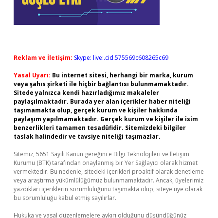
Reklam ve İletişim:
Skype: live:.cid.575569c608265c69
Yasal Uyarı:
Bu internet sitesi, herhangi bir marka, kurum
veya şahıs şirketi ile hiçbir bağlantısı bulunmamaktadır.
Sitede yalnızca kendi hazırladığımız makaleler
paylaşılmaktadır. Burada yer alan içerikler haber niteliği
taşımamakta olup, gerçek kurum ve kişiler hakkında
paylaşım yapılmamaktadır. Gerçek kurum ve kişiler ile isim
benzerlikleri tamamen tesadüfidir. Sitemizdeki bilgiler
taslak halindedir ve tavsiye niteliği taşımazlar.
Sitemiz, 5651 Sayılı Kanun gereğince Bilgi Teknolojileri ve İletişim
Kurumu (BTK) tarafından onaylanmış bir Yer Sağlayıcı olarak hizmet
vermektedir. Bu nedenle, sitedeki içerikleri proaktif olarak denetleme
veya araştırma yükümlülüğümüz bulunmamaktadır. Ancak, üyelerimiz
yazdıkları içeriklerin sorumluluğunu taşımakta olup, siteye üye olarak
bu sorumluluğu kabul etmiş sayılırlar.
Hukuka ve yasal düzenlemelere aykırı olduğunu düşündüğünüz