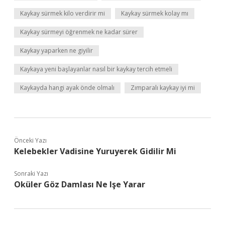
Kaykay sürmek kilo verdirir mi
Kaykay sürmek kolay mı
Kaykay sürmeyi öğrenmek ne kadar sürer
Kaykay yaparken ne giyilir
Kaykaya yeni başlayanlar nasıl bir kaykay tercih etmeli
Kaykayda hangi ayak önde olmalı
Zımparalı kaykay iyi mi
Önceki Yazı
Kelebekler Vadisine Yuruyerek Gidilir Mi
Sonraki Yazı
Oküler Göz Damlası Ne Işe Yarar