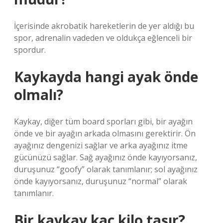
İçerisinde akrobatik hareketlerin de yer aldığı bu
spor, adrenalin vadeden ve oldukça eğlenceli bir
spordur.
Kaykayda hangi ayak önde
olmalı?
Kaykay, diğer tüm board sporları gibi, bir ayağın
önde ve bir ayağın arkada olmasını gerektirir. Ön
ayağınız dengenizi sağlar ve arka ayağınız itme
gücünüzü sağlar. Sağ ayağınız önde kayıyorsanız,
duruşunuz “goofy” olarak tanımlanır; sol ayağınız
önde kayıyorsanız, duruşunuz “normal” olarak
tanımlanır.
Bir kaykay kaç kilo taşır?