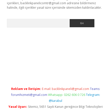
içerikleri,
backlinkpanelicomtr@gmail.com
adresine bildirmeniz
halinde, ilgili içerikler yasal süre içerisinde sitemizden kaldırılacaktır.
Arama
ş
tulipbet
Reklam ve İletişim:
E-mail:
backlinkpaneli@gmail.com
Teams:
forumhizmeti@gmail.com
Whatsapp: 0262 606 0 726
Telegram:
@karabul
Yasal Uyarı:
Sitemiz, 5651 Sayılı Kanun gereğince Bilgi Teknolojileri