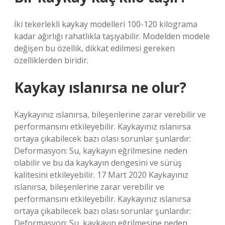
İki tekerlekli kaykay modelleri 100-120 kilograma
kadar ağırlığı rahatlıkla taşıyabilir. Modelden modele
değişen bu özellik, dikkat edilmesi gereken
özelliklerden biridir.
Kaykay ıslanırsa ne olur?
Kaykayınız ıslanırsa, bileşenlerine zarar verebilir ve
performansını etkileyebilir. Kaykayınız ıslanırsa
ortaya çıkabilecek bazı olası sorunlar şunlardır:
Deformasyon: Su, kaykayın eğrilmesine neden
olabilir ve bu da kaykayın dengesini ve sürüş
kalitesini etkileyebilir. 17 Mart 2020 Kaykayınız
ıslanırsa, bileşenlerine zarar verebilir ve
performansını etkileyebilir. Kaykayınız ıslanırsa
ortaya çıkabilecek bazı olası sorunlar şunlardır:
Deformasyon: Su, kaykayın eğrilmesine neden