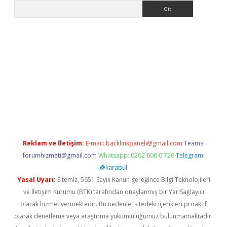
Arama
giriş
tulipbet
Reklam ve İletişim:
E-mail:
backlinkpaneli@gmail.com
Teams:
forumhizmeti@gmail.com
Whatsapp: 0262 606 0 726
Telegram:
@karabul
Yasal Uyarı:
Sitemiz, 5651 Sayılı Kanun gereğince Bilgi Teknolojileri
ve İletişim Kurumu (BTK) tarafından onaylanmış bir Yer Sağlayıcı
olarak hizmet vermektedir. Bu nedenle, sitedeki içerikleri proaktif
olarak denetleme veya araştırma yükümlülüğümüz bulunmamaktadır.