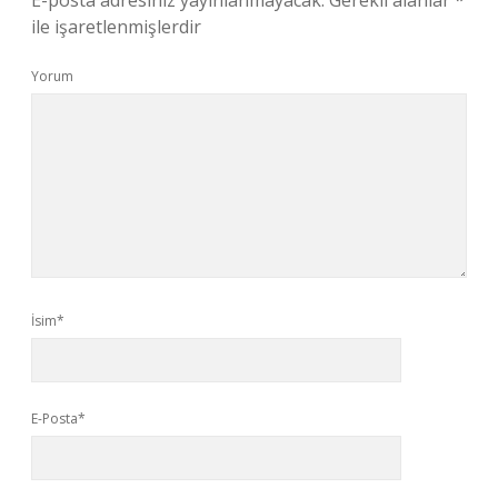
E-posta adresiniz yayınlanmayacak.
Gerekli alanlar
*
ile işaretlenmişlerdir
Yorum
İsim*
E-Posta*