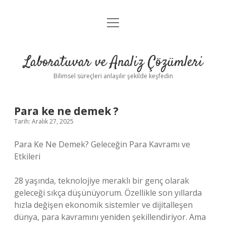
menüyü
Anasayfa
aç
Gizlilik Politikası
Laboratuvar ve Analiz Çözümleri
Yasal Uyarı
Bilimsel süreçleri anlaşılır şekilde keşfedin
Para ke ne demek ?
Tarih: Aralık 27, 2025
Para Ke Ne Demek? Geleceğin Para Kavramı ve
Etkileri
28 yaşında, teknolojiye meraklı bir genç olarak
geleceği sıkça düşünüyorum. Özellikle son yıllarda
hızla değişen ekonomik sistemler ve dijitalleşen
dünya, para kavramını yeniden şekillendiriyor. Ama