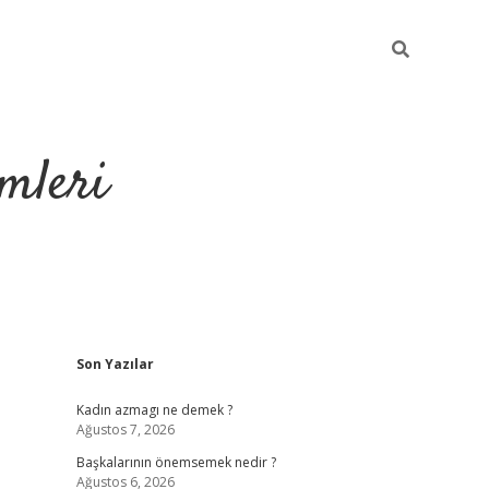
mleri
Sidebar
Son Yazılar
hiltonbet yeni giriş
tul
Kadın azmagı ne demek ?
Ağustos 7, 2026
Başkalarının önemsemek nedir ?
Ağustos 6, 2026