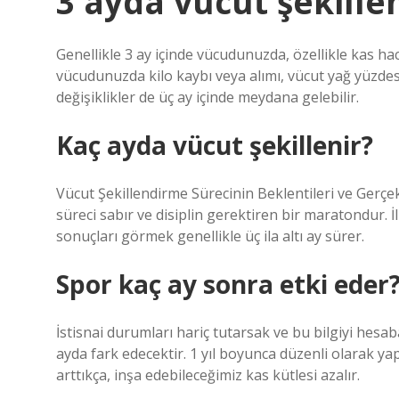
3 ayda vücut şekille
Genellikle 3 ay içinde vücudunuzda, özellikle kas ha
vücudunuzda kilo kaybı veya alımı, vücut yağ yüzdesin
değişiklikler de üç ay içinde meydana gelebilir.
Kaç ayda vücut şekillenir?
Vücut Şekillendirme Sürecinin Beklentileri ve Gerçek
süreci sabır ve disiplin gerektiren bir maratondur. İlk
sonuçları görmek genellikle üç ila altı ay sürer.
Spor kaç ay sonra etki eder
İstisnai durumları hariç tutarsak ve bu bilgiyi hesab
ayda fark edecektir. 1 yıl boyunca düzenli olarak yapı
arttıkça, inşa edebileceğimiz kas kütlesi azalır.