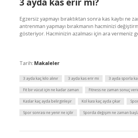
3 ayda kas erir mi?
Egzersiz yapmayı bıraktıktan sonra kas kaybı ne zam
antrenman yapmayı bırakmanın hacminizi değiştirmeye
gösteriyor. Hacminizin azalması için ara vermeniz g
Tarih:
Makaleler
3 ayda kaç kilo alınır
3 ayda kas erir mi
3 ayda sporla kaç 
Fit bir vücut için ne kadar zaman
Fitness ne zaman sonuç veri
Kaslar kaç ayda belirginleşir
Kol kası kaç ayda çıkar
Spor
Spor sonrası ne yenir ne içilir
Sporda değişim ne zaman başl