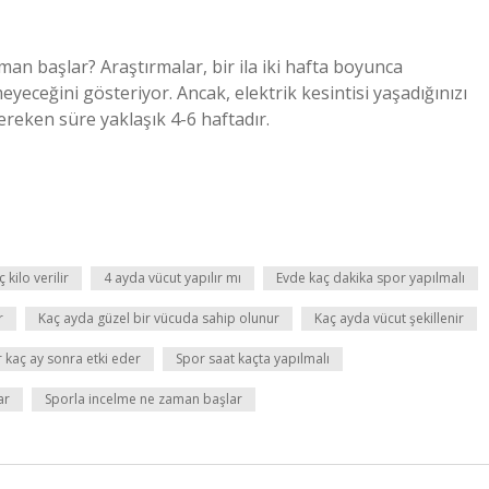
an başlar? Araştırmalar, bir ila iki hafta boyunca
ceğini gösteriyor. Ancak, elektrik kesintisi yaşadığınızı
ereken süre yaklaşık 4-6 haftadır.
kilo verilir
4 ayda vücut yapılır mı
Evde kaç dakika spor yapılmalı
r
Kaç ayda güzel bir vücuda sahip olunur
Kaç ayda vücut şekillenir
 kaç ay sonra etki eder
Spor saat kaçta yapılmalı
ar
Sporla incelme ne zaman başlar