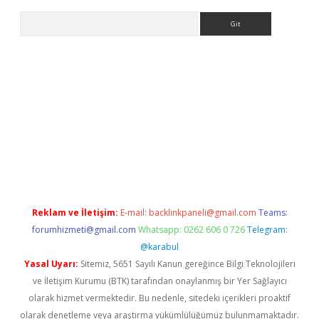
Arama
riş
tulipbet
Reklam ve İletişim:
E-mail:
backlinkpaneli@gmail.com
Teams:
forumhizmeti@gmail.com
Whatsapp: 0262 606 0 726
Telegram:
@karabul
Yasal Uyarı:
Sitemiz, 5651 Sayılı Kanun gereğince Bilgi Teknolojileri
ve İletişim Kurumu (BTK) tarafından onaylanmış bir Yer Sağlayıcı
olarak hizmet vermektedir. Bu nedenle, sitedeki içerikleri proaktif
olarak denetleme veya araştırma yükümlülüğümüz bulunmamaktadır.