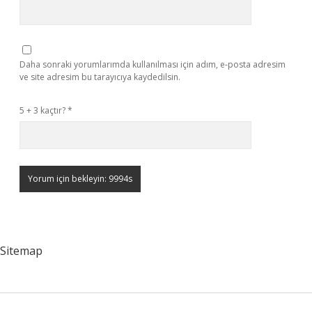
Daha sonraki yorumlarımda kullanılması için adım, e-posta adresim
ve site adresim bu tarayıcıya kaydedilsin.
5 + 3 kaçtır?
*
Sitemap