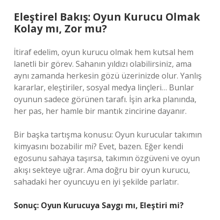
Eleştirel Bakış: Oyun Kurucu Olmak
Kolay mı, Zor mu?
İtiraf edelim, oyun kurucu olmak hem kutsal hem
lanetli bir görev. Sahanın yıldızı olabilirsiniz, ama
aynı zamanda herkesin gözü üzerinizde olur. Yanlış
kararlar, eleştiriler, sosyal medya linçleri… Bunlar
oyunun sadece görünen tarafı. İşin arka planında,
her pas, her hamle bir mantık zincirine dayanır.
Bir başka tartışma konusu: Oyun kurucular takımın
kimyasını bozabilir mi? Evet, bazen. Eğer kendi
egosunu sahaya taşırsa, takımın özgüveni ve oyun
akışı sekteye uğrar. Ama doğru bir oyun kurucu,
sahadaki her oyuncuyu en iyi şekilde parlatır.
Sonuç: Oyun Kurucuya Saygı mı, Eleştiri mi?