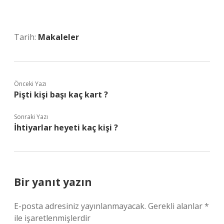
Tarih:
Makaleler
Önceki Yazı
Pişti kişi başı kaç kart ?
Sonraki Yazı
İhtiyarlar heyeti kaç kişi ?
Bir yanıt yazın
E-posta adresiniz yayınlanmayacak.
Gerekli alanlar
*
ile işaretlenmişlerdir