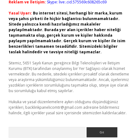
Reklam ve İletişim:
Skype: live:.cid.575569c608265c69
Yasal Uyarı:
Bu internet sitesi, herhangi bir marka, kurum
veya şahıs şirketi ile hiçbir bağlantısı bulunmamaktadır.
Sitede yalnızca kendi hazırladığımız makaleler
paylaşılmaktadır. Burada yer alan içerikler haber niteliği
taşımamakta olup, gerçek kurum ve kişiler hakkında
paylaşım yapılmamaktadır. Gerçek kurum ve kişiler ile isim
benzerlikleri tamamen tesadüfidir. Sitemizdeki bilgiler
taslak halindedir ve tavsiye niteliği taşımazlar.
Sitemiz, 5651 Sayılı Kanun gereğince Bilgi Teknolojileri ve İletişim
Kurumu (BTK) tarafından onaylanmış bir Yer Sağlayıcı olarak hizmet
vermektedir. Bu nedenle, sitedeki içerikleri proaktif olarak denetleme
veya araştırma yükümlülüğümüz bulunmamaktadır. Ancak, üyelerimiz
yazdıkları içeriklerin sorumluluğunu taşımakta olup, siteye üye olarak
bu sorumluluğu kabul etmiş sayılırlar.
Hukuka ve yasal düzenlemelere aykırı olduğunu düşündüğünüz
içerikleri,
backlinkpanelicomtr@gmail.com
adresine bildirmeniz
halinde, ilgili içerikler yasal süre içerisinde sitemizden kaldırılacaktır.
Arama