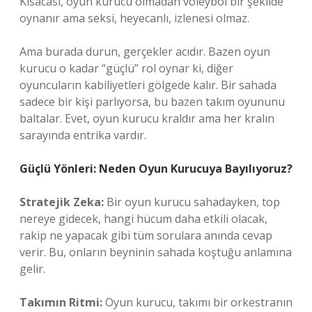
Kısacası, oyun kurucu olmadan voleybol bir şekilde
oynanır ama seksi, heyecanlı, izlenesi olmaz.
Ama burada durun, gerçekler acıdır. Bazen oyun
kurucu o kadar “güçlü” rol oynar ki, diğer
oyuncuların kabiliyetleri gölgede kalır. Bir sahada
sadece bir kişi parlıyorsa, bu bazen takım oyununu
baltalar. Evet, oyun kurucu kraldır ama her kralın
sarayında entrika vardır.
Güçlü Yönleri: Neden Oyun Kurucuya Bayılıyoruz?
Stratejik Zeka:
Bir oyun kurucu sahadayken, top
nereye gidecek, hangi hücum daha etkili olacak,
rakip ne yapacak gibi tüm sorulara anında cevap
verir. Bu, onların beyninin sahada koştuğu anlamına
gelir.
Takımın Ritmi:
Oyun kurucu, takımı bir orkestranın