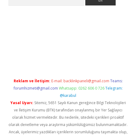
ş
tulipbet
Reklam ve İletişim:
E-mail:
backlinkpaneli@gmail.com
Teams:
forumhizmeti@gmail.com
Whatsapp: 0262 606 0 726
Telegram:
@karabul
Yasal Uyarı:
Sitemiz, 5651 Sayılı Kanun gereğince Bilgi Teknolojileri
ve İletişim Kurumu (BTK) tarafından onaylanmış bir Yer Sağlayıcı
olarak hizmet vermektedir. Bu nedenle, sitedeki içerikleri proaktif
olarak denetleme veya araştırma yükümlülüğümüz bulunmamaktadır.
Ancak, üyelerimiz yazdıkları içeriklerin sorumluluğunu taşımakta olup,