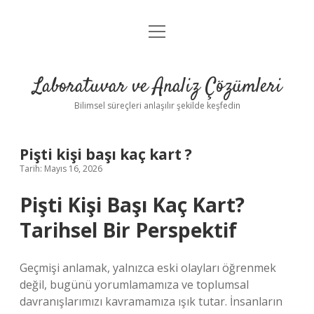
menüyü
Anasayfa
aç
Gizlilik Politikası
Laboratuvar ve Analiz Çözümleri
Yasal Uyarı
Bilimsel süreçleri anlaşılır şekilde keşfedin
Pişti kişi başı kaç kart ?
Tarih: Mayıs 16, 2026
Pişti Kişi Başı Kaç Kart?
Tarihsel Bir Perspektif
Geçmişi anlamak, yalnızca eski olayları öğrenmek
değil, bugünü yorumlamamıza ve toplumsal
davranışlarımızı kavramamıza ışık tutar. İnsanların