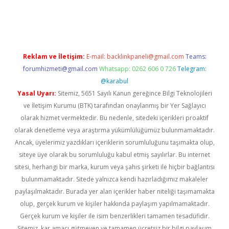
tulipbet
Reklam ve İletişim:
E-mail:
backlinkpaneli@gmail.com
Teams:
forumhizmeti@gmail.com
Whatsapp: 0262 606 0 726
Telegram:
@karabul
Yasal Uyarı:
Sitemiz, 5651 Sayılı Kanun gereğince Bilgi Teknolojileri
ve İletişim Kurumu (BTK) tarafından onaylanmış bir Yer Sağlayıcı
olarak hizmet vermektedir. Bu nedenle, sitedeki içerikleri proaktif
olarak denetleme veya araştırma yükümlülüğümüz bulunmamaktadır.
Ancak, üyelerimiz yazdıkları içeriklerin sorumluluğunu taşımakta olup,
siteye üye olarak bu sorumluluğu kabul etmiş sayılırlar. Bu internet
sitesi, herhangi bir marka, kurum veya şahıs şirketi ile hiçbir bağlantısı
bulunmamaktadır. Sitede yalnızca kendi hazırladığımız makaleler
paylaşılmaktadır. Burada yer alan içerikler haber niteliği taşımamakta
olup, gerçek kurum ve kişiler hakkında paylaşım yapılmamaktadır.
Gerçek kurum ve kişiler ile isim benzerlikleri tamamen tesadüfidir.
Sitemiz, kar amacı gütmeyen ve tamamen ücretsiz bir bilgi paylaşım