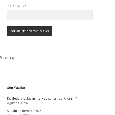
7 + 8 kaçtır?
*
Sitemap
Sidebar
Son Yazılar
Kıyafetlere bulaşan hızlı yapıştırıcı nasıl çıkarılır ?
Ağustos 9, 2026
Sunam ne demek TDK ?