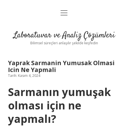
menüyü
Anasayfa
aç
Gizlilik Politikası
Laboratuvar ve Analiz Çözümleri
Yasal Uyarı
Bilimsel süreçleri anlaşılır şekilde keşfedin
Yaprak Sarmanin Yumusak Olmasi
Icin Ne Yapmali
Tarih: Kasım 4, 2024
Sarmanın yumuşak
olması için ne
yapmalı?